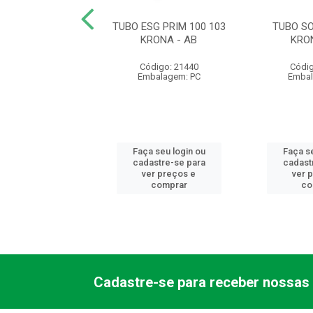
SOLD 50 0027
TUBO ESG PRIM 100 103
TUBO SO
KRONA
KRONA - AB
KRO
digo: 21494
Código: 21440
Códig
balagem: PC
Embalagem: PC
Embal
 seu login ou
Faça seu login ou
Faça se
astre-se para
cadastre-se para
cadast
er preços e
ver preços e
ver 
comprar
comprar
co
Cadastre-se para receber nossas 