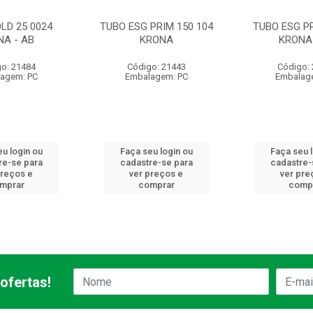
LD 25 0024
TUBO ESG PRIM 150 104
TUBO ESG PR
NA - AB
KRONA
KRONA 
o: 21484
Código: 21443
Código:
agem: PC
Embalagem: PC
Embalag
u login ou
Faça seu login ou
Faça seu 
re-se para
cadastre-se para
cadastre-
preços e
ver preços e
ver pre
mprar
comprar
comp
ofertas!