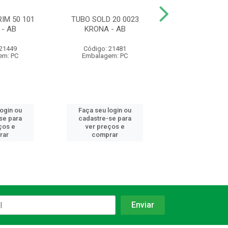
IM 50 101
TUBO SOLD 20 0023
TUBO SOLD 5
- AB
KRONA - AB
KRONA
 21449
Código: 21481
Código: 21
em: PC
Embalagem: PC
Embalagem:
login ou
Faça seu login ou
Faça seu log
se para
cadastre-se para
cadastre-se 
ços e
ver preços e
ver preços
rar
comprar
comprar