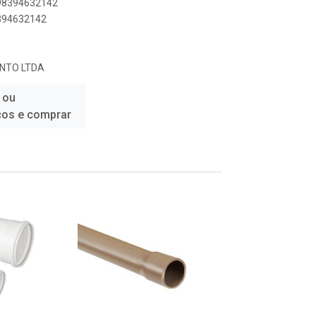
898394632142
8394632142
ENTO LTDA
 ou
ços e comprar