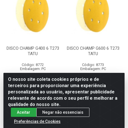
DISCO CHAMP G400 6 T273
DISCO CHAMP G600 6 T273
TATU
TATU
Código: 8772
Código: 8773
Embalagem: PC
Embalagem: PC
O nosso site coleta cookies próprios e de
terceiros para proporcionar uma experiência
Faça seu login ou
Faça seu login ou
personalizada ao usuário, apresentar publicidade
cadastre-se para
cadastre-se para
ver preços e
ver preços e
relevante de acordo com o seu perfil e melhorar a
comprar
comprar
qualidade do nosso site.
Aceitar
Negar não essenciais
Preferências de Cookies