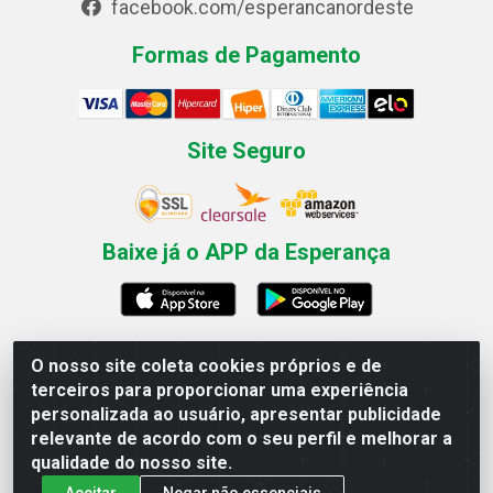
facebook.com/esperancanordeste
Formas de Pagamento
Site Seguro
Baixe já o APP da Esperança
O nosso site coleta cookies próprios e de
Esperança Nordeste - Rua Professor Caldas Filho, 291 -
terceiros para proporcionar uma experiência
Estância - Recife / PE CEP: 50771-335 - CNPJ
personalizada ao usuário, apresentar publicidade
03.666.136/0001-23
relevante de acordo com o seu perfil e melhorar a
qualidade do nosso site.
Aceitar
Negar não essenciais