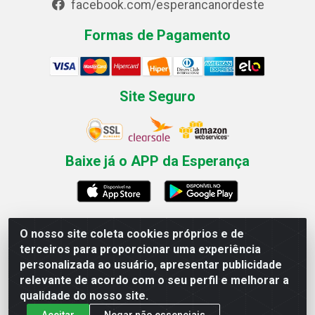
facebook.com/esperancanordeste
Formas de Pagamento
Site Seguro
Baixe já o APP da Esperança
O nosso site coleta cookies próprios e de
Esperança Nordeste - Rua Professor Caldas Filho, 291 -
terceiros para proporcionar uma experiência
Estância - Recife / PE CEP: 50771-335 - CNPJ
personalizada ao usuário, apresentar publicidade
03.666.136/0001-23
relevante de acordo com o seu perfil e melhorar a
qualidade do nosso site.
Aceitar
Negar não essenciais