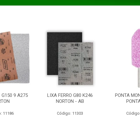
 G150 9 A275
LIXA FERRO G80 K246
PONTA MON
RTON
NORTON - AB
PONT
: 11186
Código: 11303
Código