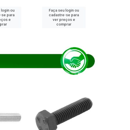
 login ou
Faça seu login ou
Faça seu 
-se para
cadastre-se para
cadastre
eços e
ver preços e
ver pr
prar
comprar
comp