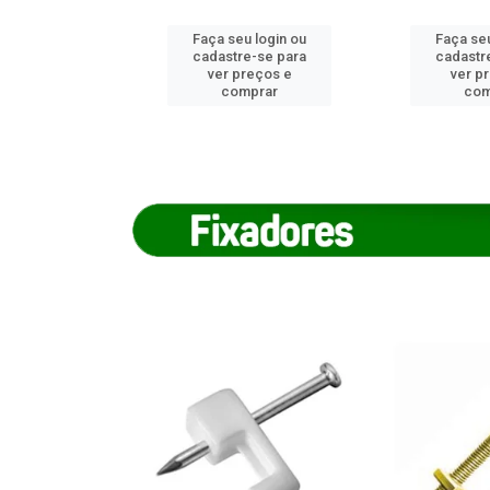
u login ou
Faça seu login ou
Faça seu
e-se para
cadastre-se para
cadastr
reços e
ver preços e
ver p
mprar
comprar
com