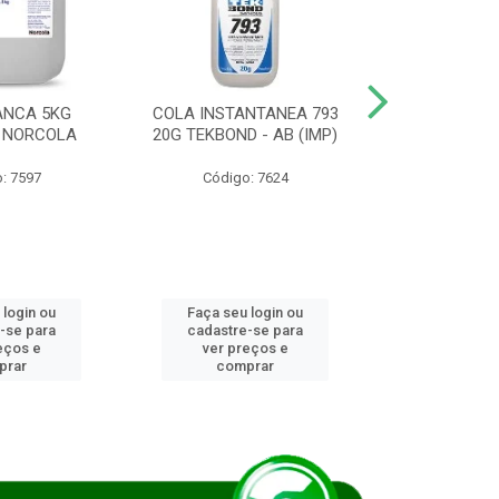
ANCA 5KG
COLA INSTANTANEA 793
COLA JUN
 NORCOLA
20G TEKBOND - AB (IMP)
DIESEL BI
: 7597
Código: 7624
Código
 login ou
Faça seu login ou
Faça seu 
-se para
cadastre-se para
cadastre
eços e
ver preços e
ver pr
prar
comprar
comp