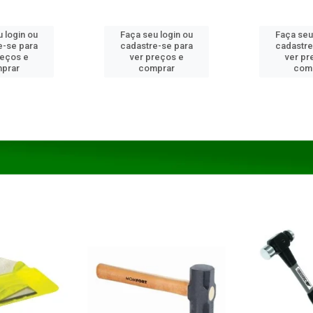
 login ou
Faça seu login ou
Faça seu
e-se para
cadastre-se para
cadastre
reços e
ver preços e
ver pr
prar
comprar
com