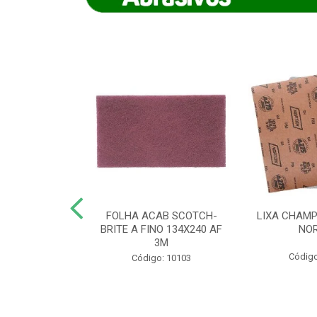
IAMANTADO
FOLHA ACAB SCOTCH-
LIXA CHAMP
NT SECO REFR
BRITE A FINO 134X240 AF
NO
TON - AB (...
3M
Código
o: 8880
Código: 10103