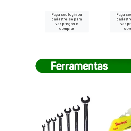
u login ou
Faça seu login ou
Faça seu
e-se para
cadastre-se para
cadastr
reços e
ver preços e
ver p
mprar
comprar
com