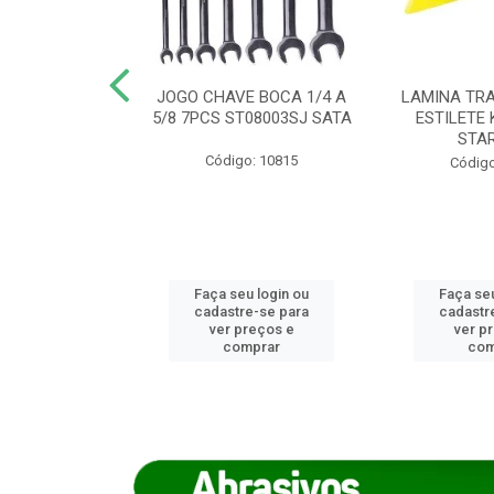
REIRO 8 CANTO
JOGO CHAVE BOCA 1/4 A
LAMINA TRA
DADO 170/8
5/8 7PCS ST08003SJ SATA
ESTILETE 
S (IMP)
STA
Código: 10815
o: 7746
Código
u login ou
Faça seu login ou
Faça seu
e-se para
cadastre-se para
cadastr
reços e
ver preços e
ver p
mprar
comprar
com