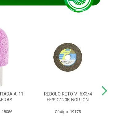
TADA A-11
REBOLO RETO VI 6X3/4
DISCO CORTE
ABRAS
FE39C120K NORTON
115BNA12 1
: 18086
Código: 19175
Código