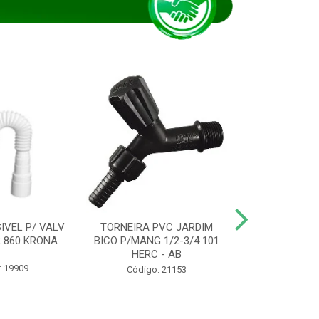
IVEL P/ VALV
TORNEIRA PVC JARDIM
TUBO ESG PR
/2 860 KRONA
BICO P/MANG 1/2-3/4 101
KRONA
HERC - AB
: 19909
Código:
Código: 21153