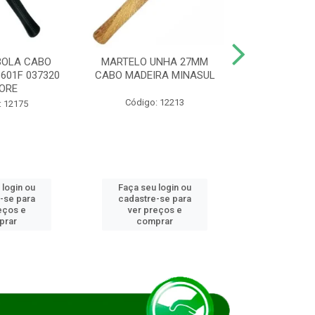
BOLA CABO
MARTELO UNHA 27MM
SERRA COP
8601F 037320
CABO MADEIRA MINASUL
FCH0196G
ORE
STAR
Código: 12213
: 12175
Código:
 login ou
Faça seu login ou
Faça seu 
-se para
cadastre-se para
cadastre
eços e
ver preços e
ver pr
prar
comprar
comp