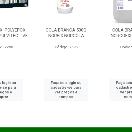
XI POLYEPOX
COLA BRANCA 500G
COLA BR
PULVITEC - VE
NORFIX NORCOLA
NORCOFIX
: 12288
Código: 7596
Código
 login ou
Faça seu login ou
Faça seu
e-se para
cadastre-se para
cadastre
reços e
ver preços e
ver pr
prar
comprar
com