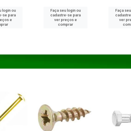
 login ou
Faça seu login ou
Faça seu
e-se para
cadastre-se para
cadastre
reços e
ver preços e
ver pr
prar
comprar
com