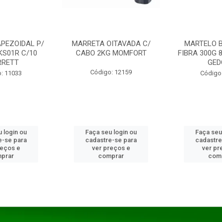
PEZOIDAL P/
MARRETA OITAVADA C/
MARTELO 
KS01R C/10
CABO 2KG MOMFORT
FIBRA 300G 
RRETT
GED
Código: 12159
: 11033
Código
 login ou
Faça seu login ou
Faça seu
e-se para
cadastre-se para
cadastre
reços e
ver preços e
ver pr
prar
comprar
com