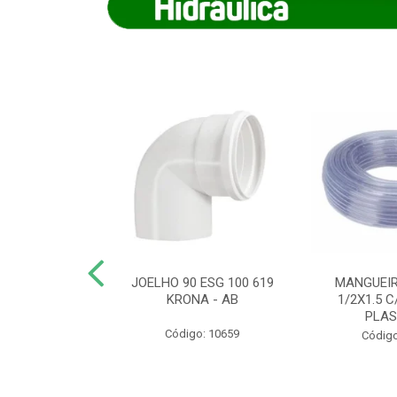
COTE FLEXIVEL
JOELHO 90 ESG 100 619
MANGUEIR
 743 KRONA
KRONA - AB
1/2X1.5 C
PLA
o: 9352
Código: 10659
Código