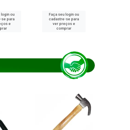
 login ou
Faça seu login ou
Faça seu 
-se para
cadastre-se para
cadastre
eços e
ver preços e
ver pr
prar
comprar
comp