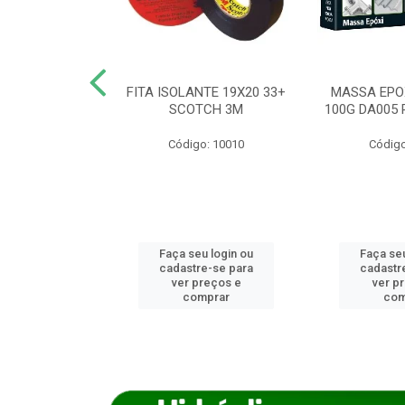
ANCA 1000G
FITA ISOLANTE 19X20 33+
MASSA EPO
X NORCOLA
SCOTCH 3M
100G DA005 
o: 7592
Código: 10010
Código
u login ou
Faça seu login ou
Faça seu
e-se para
cadastre-se para
cadastr
reços e
ver preços e
ver p
mprar
comprar
com