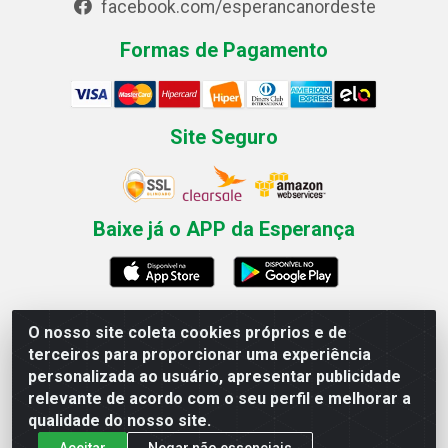
facebook.com/esperancanordeste
Formas de Pagamento
Site Seguro
Baixe já o APP da Esperança
O nosso site coleta cookies próprios e de
Esperança Nordeste - Rua Professor Caldas Filho, 291 -
terceiros para proporcionar uma experiência
Estância - Recife / PE CEP: 50771-335 - CNPJ
personalizada ao usuário, apresentar publicidade
03.666.136/0001-23
relevante de acordo com o seu perfil e melhorar a
qualidade do nosso site.
Aceitar
Negar não essenciais