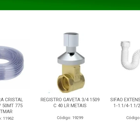
A CRISTAL
REGISTRO GAVETA 3/4 1509
SIFAO EXTENS
/ 50MT 775
C 40 LR METAIS
1-1.1/4-1.1
STMAR
Código: 19299
Código
: 11962