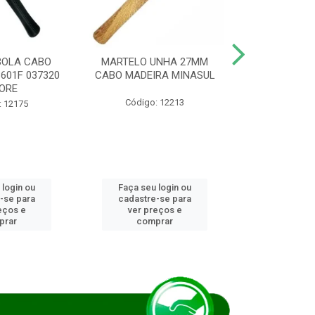
BOLA CABO
MARTELO UNHA 27MM
SERRA COP
8601F 037320
CABO MADEIRA MINASUL
FCH0196G
ORE
STAR
Código: 12213
: 12175
Código:
 login ou
Faça seu login ou
Faça seu 
-se para
cadastre-se para
cadastre
eços e
ver preços e
ver pr
prar
comprar
comp