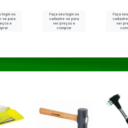
 login ou
Faça seu login ou
Faça seu
e-se para
cadastre-se para
cadastre
reços e
ver preços e
ver pr
prar
comprar
com