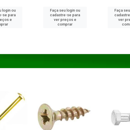
 login ou
Faça seu login ou
Faça seu
e-se para
cadastre-se para
cadastre
reços e
ver preços e
ver pr
prar
comprar
com