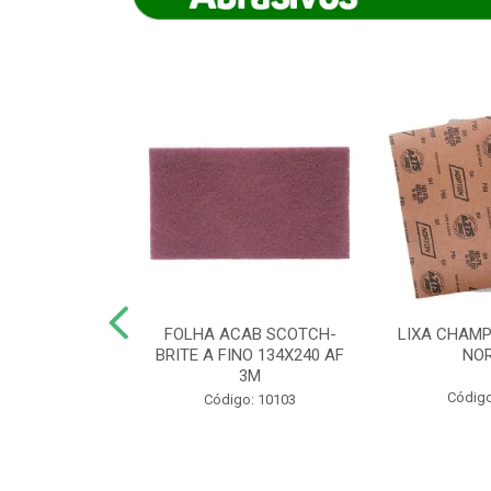
IAMANTADO
FOLHA ACAB SCOTCH-
LIXA CHAMP
NT SECO REFR
BRITE A FINO 134X240 AF
NO
TON - AB (...
3M
Código
o: 8880
Código: 10103