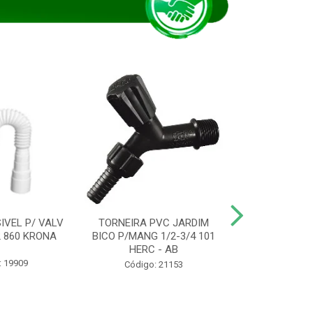
IVEL P/ VALV
TORNEIRA PVC JARDIM
TUBO ESG PR
/2 860 KRONA
BICO P/MANG 1/2-3/4 101
KRONA
HERC - AB
: 19909
Código:
Código: 21153