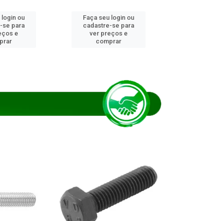
 login ou
Faça seu login ou
Faça seu 
-se para
cadastre-se para
cadastre
eços e
ver preços e
ver pr
prar
comprar
comp