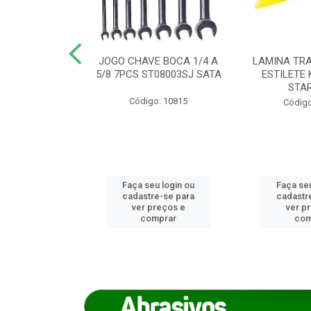
REIRO 8 CANTO
JOGO CHAVE BOCA 1/4 A
LAMINA TRA
DADO 170/8
5/8 7PCS ST08003SJ SATA
ESTILETE 
S (IMP)
STA
Código: 10815
o: 7746
Código
u login ou
Faça seu login ou
Faça seu
e-se para
cadastre-se para
cadastr
reços e
ver preços e
ver p
mprar
comprar
com