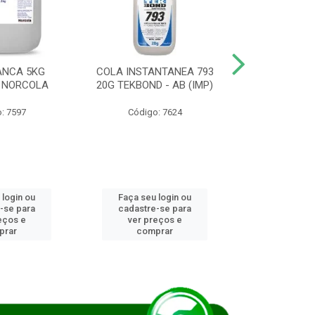
ANCA 5KG
COLA INSTANTANEA 793
COLA JUN
 NORCOLA
20G TEKBOND - AB (IMP)
DIESEL BI
: 7597
Código: 7624
Código
 login ou
Faça seu login ou
Faça seu 
-se para
cadastre-se para
cadastre
eços e
ver preços e
ver pr
prar
comprar
comp