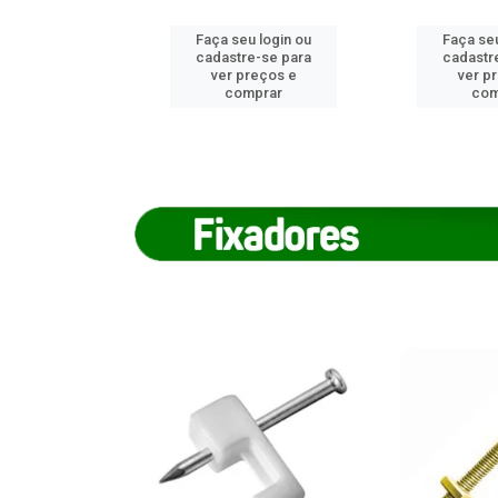
u login ou
Faça seu login ou
Faça seu
e-se para
cadastre-se para
cadastr
reços e
ver preços e
ver p
mprar
comprar
com