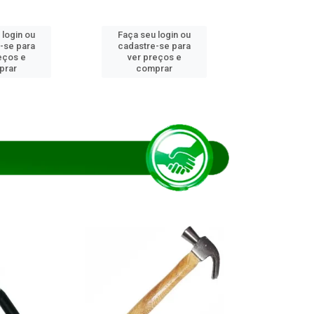
 login ou
Faça seu login ou
Faça seu 
-se para
cadastre-se para
cadastre
eços e
ver preços e
ver pr
prar
comprar
comp