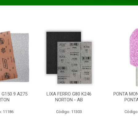
 G150 9 A275
LIXA FERRO G80 K246
PONTA MON
RTON
NORTON - AB
PONT
: 11186
Código: 11303
Código