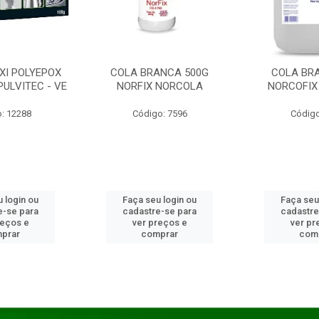
XI POLYEPOX
COLA BRANCA 500G
COLA BR
PULVITEC - VE
NORFIX NORCOLA
NORCOFIX
: 12288
Código: 7596
Código
 login ou
Faça seu login ou
Faça seu
e-se para
cadastre-se para
cadastre
reços e
ver preços e
ver pr
prar
comprar
com