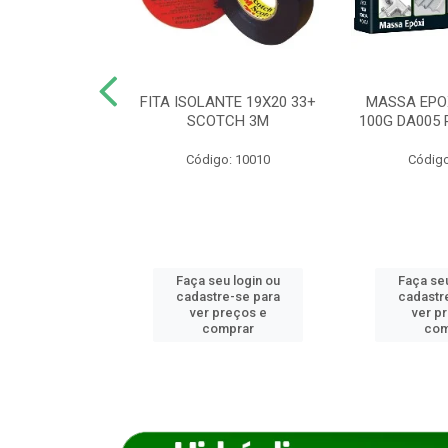
ANCA 1000G
FITA ISOLANTE 19X20 33+
MASSA EPO
X NORCOLA
SCOTCH 3M
100G DA005 
o: 7592
Código: 10010
Código
u login ou
Faça seu login ou
Faça seu
e-se para
cadastre-se para
cadastr
reços e
ver preços e
ver p
mprar
comprar
com