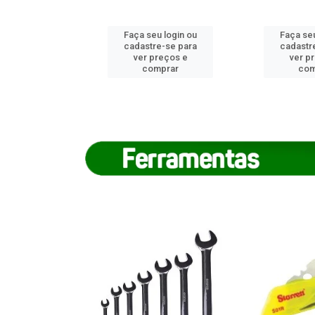
u login ou
Faça seu login ou
Faça seu
e-se para
cadastre-se para
cadastr
reços e
ver preços e
ver p
mprar
comprar
com