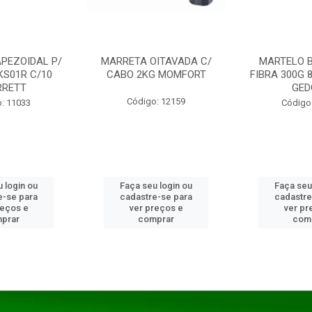
PEZOIDAL P/
MARRETA OITAVADA C/
MARTELO 
KS01R C/10
CABO 2KG MOMFORT
FIBRA 300G 
RRETT
GED
Código: 12159
: 11033
Código
 login ou
Faça seu login ou
Faça seu
e-se para
cadastre-se para
cadastre
reços e
ver preços e
ver pr
prar
comprar
com