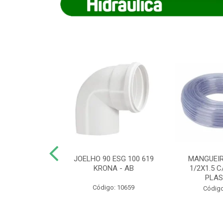
COTE FLEXIVEL
JOELHO 90 ESG 100 619
MANGUEIR
 743 KRONA
KRONA - AB
1/2X1.5 C
PLA
o: 9352
Código: 10659
Código