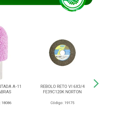
TADA A-11
REBOLO RETO VI 6X3/4
DISCO CORTE
ABRAS
FE39C120K NORTON
115BNA12 1
: 18086
Código: 19175
Código