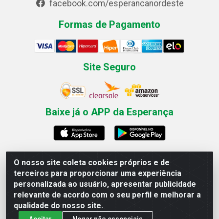
facebook.com/esperancanordeste
Formas de Pagamento
Site Seguro
Baixe já o APP da Esperança
O nosso site coleta cookies próprios e de
Esperança Nordeste - Rua Professor Caldas Filho, 291 -
terceiros para proporcionar uma experiência
Estância - Recife / PE CEP: 50771-335 - CNPJ
personalizada ao usuário, apresentar publicidade
03.666.136/0001-23
relevante de acordo com o seu perfil e melhorar a
qualidade do nosso site.
Aceitar
Negar não essenciais