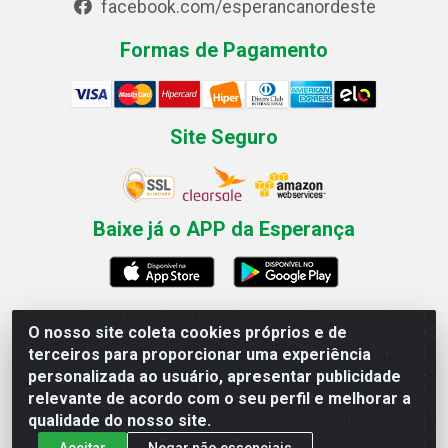
facebook.com/esperancanordeste
Formas de Pagamento
Site Seguro
Baixe já o APP da Esperança
O nosso site coleta cookies próprios e de
Esperança Nordeste - Rua Professor Caldas Filho, 291 -
terceiros para proporcionar uma experiência
Estância - Recife / PE CEP: 50771-335 - CNPJ
personalizada ao usuário, apresentar publicidade
03.666.136/0001-23
relevante de acordo com o seu perfil e melhorar a
qualidade do nosso site.
Aceitar
Negar não essenciais