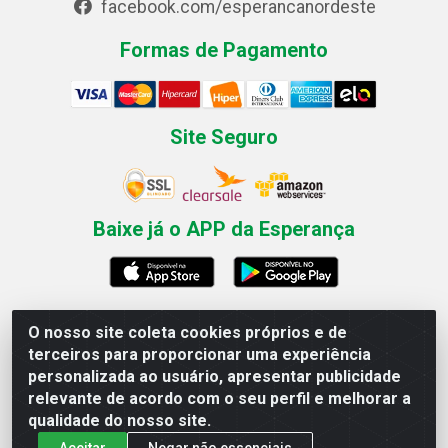
facebook.com/esperancanordeste
Formas de Pagamento
Site Seguro
Baixe já o APP da Esperança
O nosso site coleta cookies próprios e de
Esperança Nordeste - Rua Professor Caldas Filho, 291 -
terceiros para proporcionar uma experiência
Estância - Recife / PE CEP: 50771-335 - CNPJ
personalizada ao usuário, apresentar publicidade
03.666.136/0001-23
relevante de acordo com o seu perfil e melhorar a
qualidade do nosso site.
Aceitar
Negar não essenciais