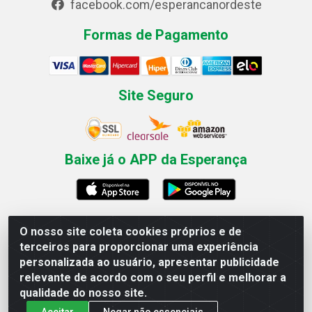
facebook.com/esperancanordeste
Formas de Pagamento
Site Seguro
Baixe já o APP da Esperança
O nosso site coleta cookies próprios e de
Esperança Nordeste - Rua Professor Caldas Filho, 291 -
terceiros para proporcionar uma experiência
Estância - Recife / PE CEP: 50771-335 - CNPJ
personalizada ao usuário, apresentar publicidade
03.666.136/0001-23
relevante de acordo com o seu perfil e melhorar a
qualidade do nosso site.
Aceitar
Negar não essenciais