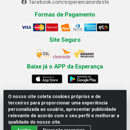
facebook.com/esperancanordeste
Formas de Pagamento
Site Seguro
Baixe já o APP da Esperança
O nosso site coleta cookies próprios e de
Esperança Nordeste - Rua Professor Caldas Filho, 291 -
terceiros para proporcionar uma experiência
Estância - Recife / PE CEP: 50771-335 - CNPJ
personalizada ao usuário, apresentar publicidade
03.666.136/0001-23
relevante de acordo com o seu perfil e melhorar a
qualidade do nosso site.
Aceitar
Negar não essenciais