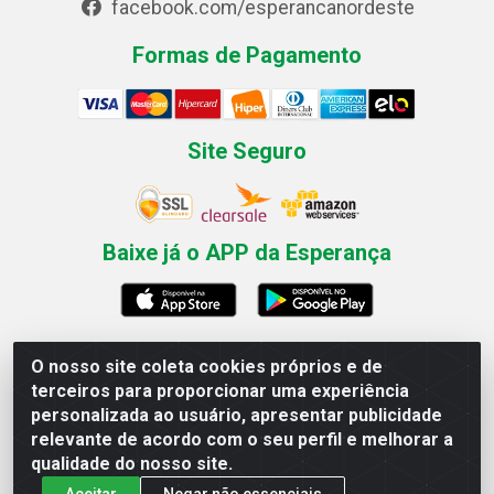
facebook.com/esperancanordeste
Formas de Pagamento
Site Seguro
Baixe já o APP da Esperança
O nosso site coleta cookies próprios e de
Esperança Nordeste - Rua Professor Caldas Filho, 291 -
terceiros para proporcionar uma experiência
Estância - Recife / PE CEP: 50771-335 - CNPJ
personalizada ao usuário, apresentar publicidade
03.666.136/0001-23
relevante de acordo com o seu perfil e melhorar a
qualidade do nosso site.
Aceitar
Negar não essenciais