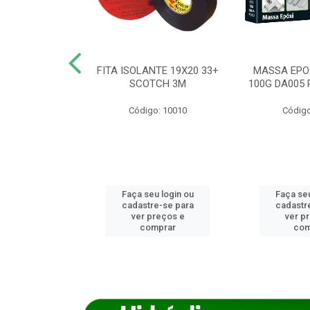
ANCA 1000G
FITA ISOLANTE 19X20 33+
MASSA EPO
X NORCOLA
SCOTCH 3M
100G DA005 
o: 7592
Código: 10010
Código
u login ou
Faça seu login ou
Faça seu
e-se para
cadastre-se para
cadastr
reços e
ver preços e
ver p
mprar
comprar
com