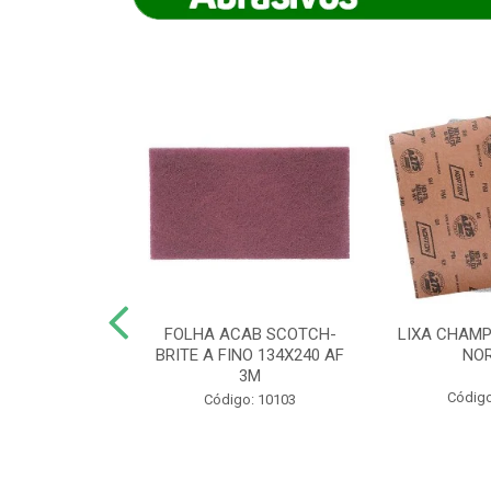
IAMANTADO
FOLHA ACAB SCOTCH-
LIXA CHAMP
NT SECO REFR
BRITE A FINO 134X240 AF
NO
TON - AB (...
3M
Código
o: 8880
Código: 10103