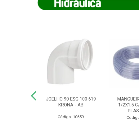
COTE FLEXIVEL
JOELHO 90 ESG 100 619
MANGUEIR
 743 KRONA
KRONA - AB
1/2X1.5 C
PLA
o: 9352
Código: 10659
Código