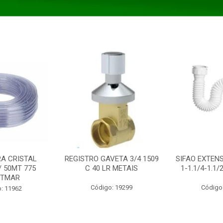
A CRISTAL
REGISTRO GAVETA 3/4 1509
SIFAO EXTENS
/ 50MT 775
C 40 LR METAIS
1-1.1/4-1.1
STMAR
Código: 19299
Código
: 11962