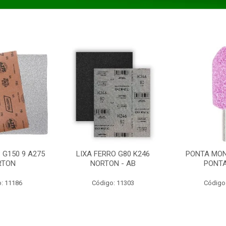
 G150 9 A275
LIXA FERRO G80 K246
PONTA MON
RTON
NORTON - AB
PONT
: 11186
Código: 11303
Código