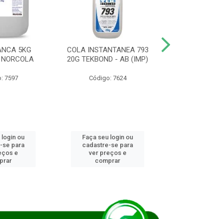
ANCA 5KG
COLA INSTANTANEA 793
COLA JUN
 NORCOLA
20G TEKBOND - AB (IMP)
DIESEL BI
: 7597
Código: 7624
Código
 login ou
Faça seu login ou
Faça seu 
-se para
cadastre-se para
cadastre
eços e
ver preços e
ver pr
prar
comprar
comp