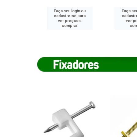
u login ou
Faça seu login ou
Faça seu
e-se para
cadastre-se para
cadastr
reços e
ver preços e
ver p
mprar
comprar
com