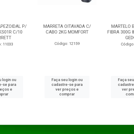
PEZOIDAL P/
MARRETA OITAVADA C/
MARTELO 
KS01R C/10
CABO 2KG MOMFORT
FIBRA 300G 
RRETT
GED
Código: 12159
: 11033
Código
 login ou
Faça seu login ou
Faça seu
e-se para
cadastre-se para
cadastre
reços e
ver preços e
ver pr
prar
comprar
com