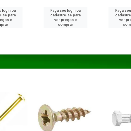
 login ou
Faça seu login ou
Faça seu
e-se para
cadastre-se para
cadastre
reços e
ver preços e
ver pr
prar
comprar
com