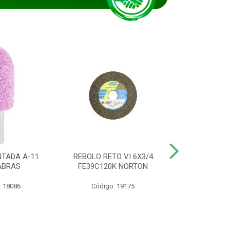
TADA A-11
REBOLO RETO VI 6X3/4
DISCO CORTE
ABRAS
FE39C120K NORTON
115BNA12 1
: 18086
Código: 19175
Código