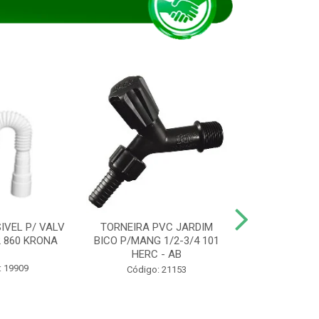
IVEL P/ VALV
TORNEIRA PVC JARDIM
TUBO ESG PR
/2 860 KRONA
BICO P/MANG 1/2-3/4 101
KRONA
HERC - AB
: 19909
Código:
Código: 21153