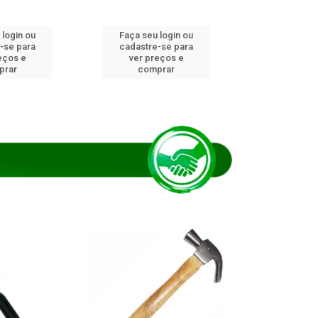
 login ou
Faça seu login ou
Faça seu 
-se para
cadastre-se para
cadastre
eços e
ver preços e
ver pr
prar
comprar
comp