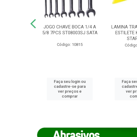
REIRO 8 CANTO
JOGO CHAVE BOCA 1/4 A
LAMINA TRA
DADO 170/8
5/8 7PCS ST08003SJ SATA
ESTILETE 
S (IMP)
STA
Código: 10815
o: 7746
Código
u login ou
Faça seu login ou
Faça seu
e-se para
cadastre-se para
cadastr
reços e
ver preços e
ver p
mprar
comprar
com