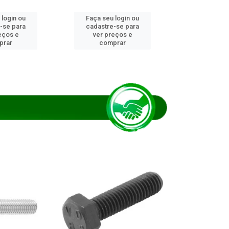
 login ou
Faça seu login ou
Faça seu 
-se para
cadastre-se para
cadastre
eços e
ver preços e
ver pr
prar
comprar
comp