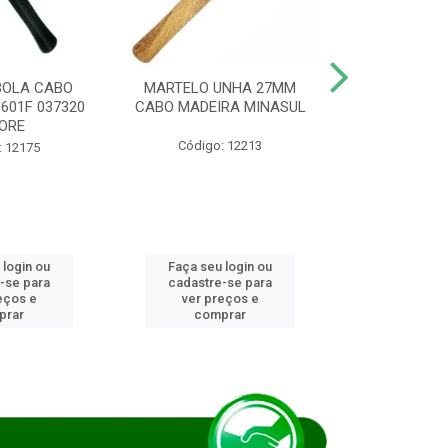
BOLA CABO
MARTELO UNHA 27MM
SERRA COP
8601F 037320
CABO MADEIRA MINASUL
FCH0196G
ORE
STAR
Código: 12213
: 12175
Código:
 login ou
Faça seu login ou
Faça seu 
-se para
cadastre-se para
cadastre
eços e
ver preços e
ver pr
prar
comprar
comp