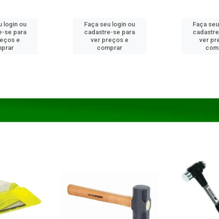
 login ou
Faça seu login ou
Faça seu
e-se para
cadastre-se para
cadastre
reços e
ver preços e
ver pr
prar
comprar
com