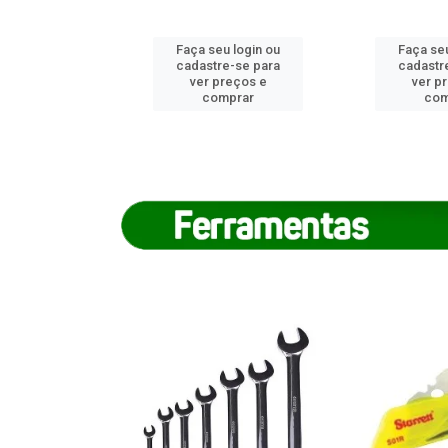
u login ou
Faça seu login ou
Faça seu
e-se para
cadastre-se para
cadastr
reços e
ver preços e
ver p
mprar
comprar
com