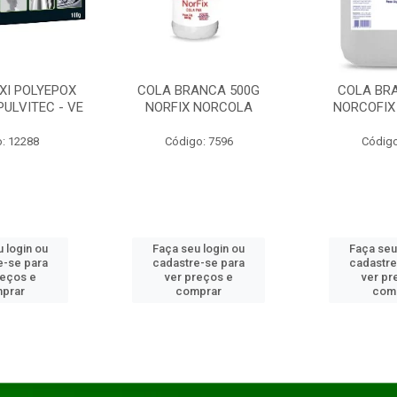
XI POLYEPOX
COLA BRANCA 500G
COLA BR
PULVITEC - VE
NORFIX NORCOLA
NORCOFIX
: 12288
Código: 7596
Código
 login ou
Faça seu login ou
Faça seu
e-se para
cadastre-se para
cadastre
reços e
ver preços e
ver pr
prar
comprar
com