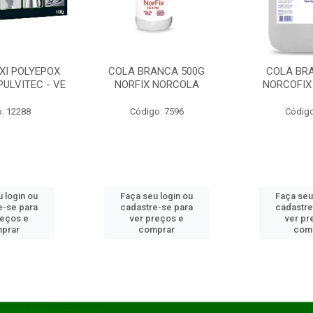
XI POLYEPOX
COLA BRANCA 500G
COLA BR
PULVITEC - VE
NORFIX NORCOLA
NORCOFIX
: 12288
Código: 7596
Código
 login ou
Faça seu login ou
Faça seu
e-se para
cadastre-se para
cadastre
reços e
ver preços e
ver pr
prar
comprar
com