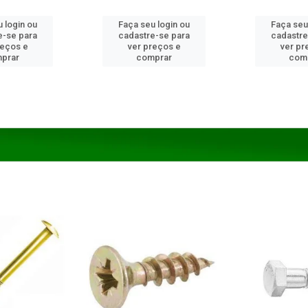
 login ou
Faça seu login ou
Faça seu
e-se para
cadastre-se para
cadastre
reços e
ver preços e
ver pr
prar
comprar
com