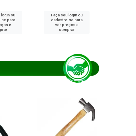
 login ou
Faça seu login ou
Faça seu 
-se para
cadastre-se para
cadastre
eços e
ver preços e
ver pr
prar
comprar
comp