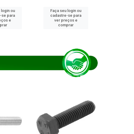
 login ou
Faça seu login ou
Faça seu 
-se para
cadastre-se para
cadastre
eços e
ver preços e
ver pr
prar
comprar
comp