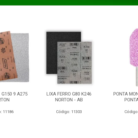
 G150 9 A275
LIXA FERRO G80 K246
PONTA MON
RTON
NORTON - AB
PONT
: 11186
Código: 11303
Código