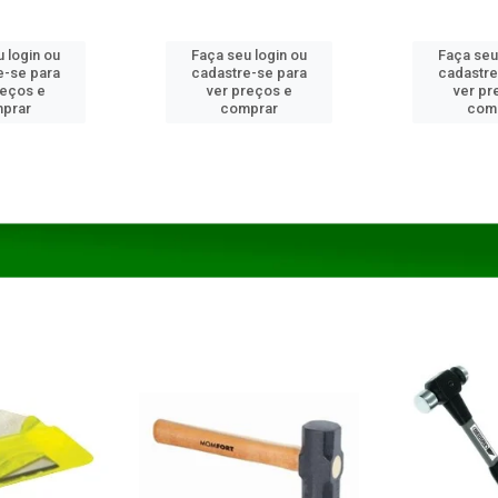
 login ou
Faça seu login ou
Faça seu
e-se para
cadastre-se para
cadastre
reços e
ver preços e
ver pr
prar
comprar
com