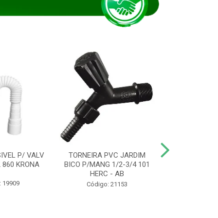
IVEL P/ VALV
TORNEIRA PVC JARDIM
TUBO ESG PR
/2 860 KRONA
BICO P/MANG 1/2-3/4 101
KRONA
HERC - AB
: 19909
Código:
Código: 21153