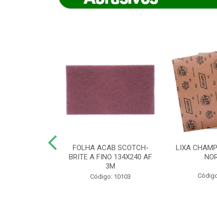
IAMANTADO
FOLHA ACAB SCOTCH-
LIXA CHAMP
NT SECO REFR
BRITE A FINO 134X240 AF
NO
TON - AB (...
3M
Código
o: 8880
Código: 10103