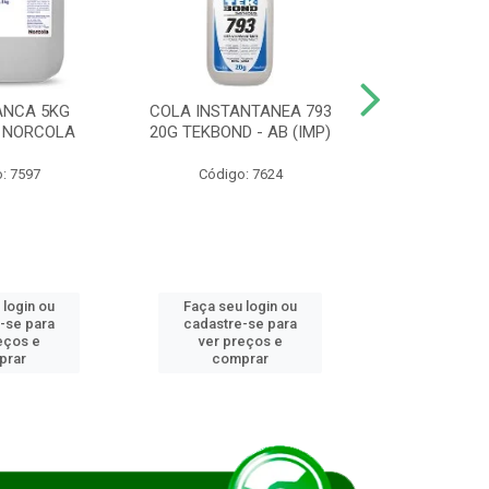
ANCA 5KG
COLA INSTANTANEA 793
COLA JUN
 NORCOLA
20G TEKBOND - AB (IMP)
DIESEL BI
: 7597
Código: 7624
Código
 login ou
Faça seu login ou
Faça seu 
-se para
cadastre-se para
cadastre
eços e
ver preços e
ver pr
prar
comprar
comp