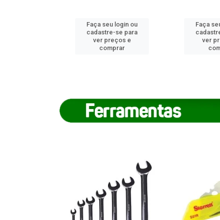
u login ou
Faça seu login ou
Faça seu
e-se para
cadastre-se para
cadastr
reços e
ver preços e
ver p
mprar
comprar
com