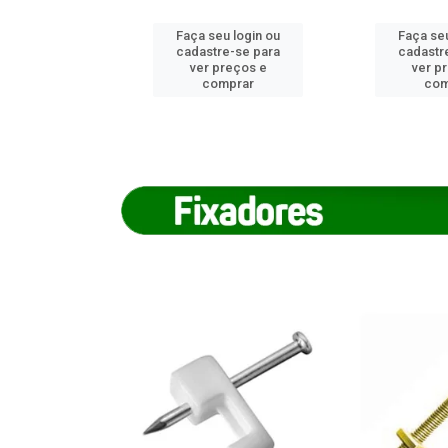
u login ou
Faça seu login ou
Faça seu
e-se para
cadastre-se para
cadastr
reços e
ver preços e
ver p
mprar
comprar
com