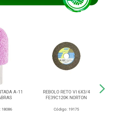
TADA A-11
REBOLO RETO VI 6X3/4
DISCO CORTE
ABRAS
FE39C120K NORTON
115BNA12 1
: 18086
Código: 19175
Código