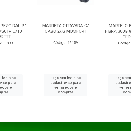
PEZOIDAL P/
MARRETA OITAVADA C/
MARTELO 
KS01R C/10
CABO 2KG MOMFORT
FIBRA 300G 
RRETT
GED
Código: 12159
: 11033
Código
 login ou
Faça seu login ou
Faça seu
e-se para
cadastre-se para
cadastre
reços e
ver preços e
ver pr
prar
comprar
com