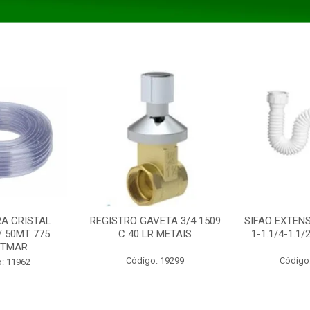
A CRISTAL
REGISTRO GAVETA 3/4 1509
SIFAO EXTENS
/ 50MT 775
C 40 LR METAIS
1-1.1/4-1.1
STMAR
Código: 19299
Código
: 11962