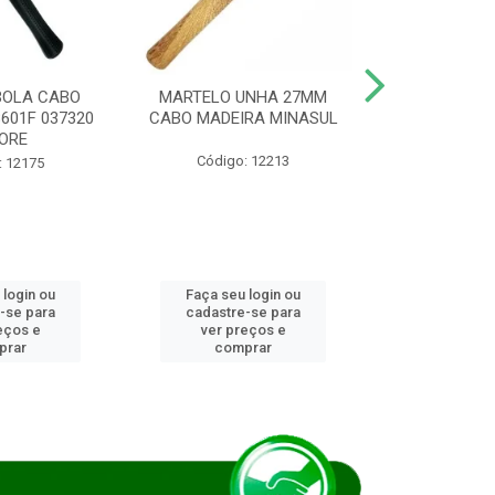
BOLA CABO
MARTELO UNHA 27MM
SERRA COP
8601F 037320
CABO MADEIRA MINASUL
FCH0196G
ORE
STAR
Código: 12213
: 12175
Código:
 login ou
Faça seu login ou
Faça seu 
-se para
cadastre-se para
cadastre
eços e
ver preços e
ver pr
prar
comprar
comp