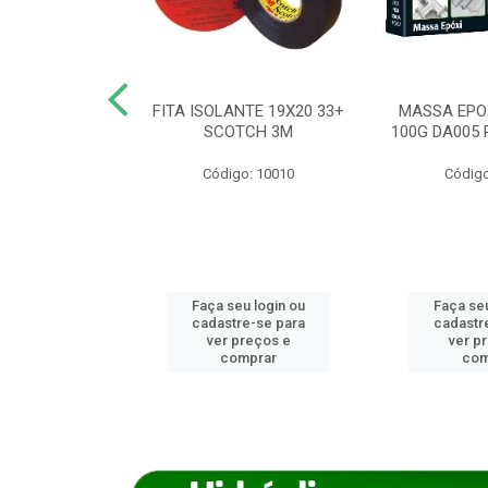
ANCA 1000G
FITA ISOLANTE 19X20 33+
MASSA EPO
X NORCOLA
SCOTCH 3M
100G DA005 
o: 7592
Código: 10010
Código
u login ou
Faça seu login ou
Faça seu
e-se para
cadastre-se para
cadastr
reços e
ver preços e
ver p
mprar
comprar
com