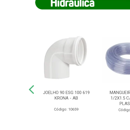
COTE FLEXIVEL
JOELHO 90 ESG 100 619
MANGUEIR
 743 KRONA
KRONA - AB
1/2X1.5 C
PLA
o: 9352
Código: 10659
Código