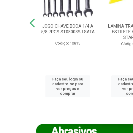
REIRO 8 CANTO
JOGO CHAVE BOCA 1/4 A
LAMINA TRA
DADO 170/8
5/8 7PCS ST08003SJ SATA
ESTILETE 
S (IMP)
STA
Código: 10815
o: 7746
Código
u login ou
Faça seu login ou
Faça seu
e-se para
cadastre-se para
cadastr
reços e
ver preços e
ver p
mprar
comprar
com