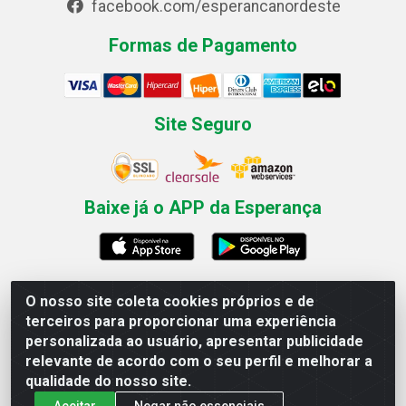
facebook.com/esperancanordeste
Formas de Pagamento
Site Seguro
Baixe já o APP da Esperança
O nosso site coleta cookies próprios e de
Esperança Nordeste - Rua Professor Caldas Filho, 291 -
terceiros para proporcionar uma experiência
Estância - Recife / PE CEP: 50771-335 - CNPJ
personalizada ao usuário, apresentar publicidade
03.666.136/0001-23
relevante de acordo com o seu perfil e melhorar a
qualidade do nosso site.
Aceitar
Negar não essenciais