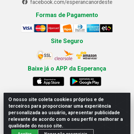
facebook.com/esperancanordeste
Formas de Pagamento
Site Seguro
Baixe já o APP da Esperança
O nosso site coleta cookies próprios e de
Esperança Nordeste - Rua Professor Caldas Filho, 291 -
terceiros para proporcionar uma experiência
Estância - Recife / PE CEP: 50771-335 - CNPJ
personalizada ao usuário, apresentar publicidade
03.666.136/0001-23
relevante de acordo com o seu perfil e melhorar a
qualidade do nosso site.
Aceitar
Negar não essenciais