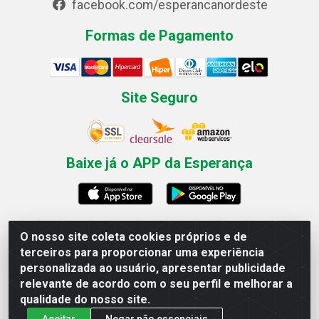
facebook.com/esperancanordeste
Formas de Pagamento
Site Seguro
Baixe já o APP da Esperança
O nosso site coleta cookies próprios e de
Esperança Nordeste - Rua Professor Caldas Filho, 291 -
terceiros para proporcionar uma experiência
Estância - Recife / PE CEP: 50771-335 - CNPJ
personalizada ao usuário, apresentar publicidade
03.666.136/0001-23
relevante de acordo com o seu perfil e melhorar a
qualidade do nosso site.
Aceitar
Negar não essenciais