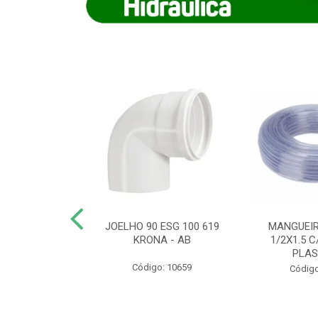
COTE FLEXIVEL
JOELHO 90 ESG 100 619
MANGUEIR
 743 KRONA
KRONA - AB
1/2X1.5 C
PLA
o: 9352
Código: 10659
Código