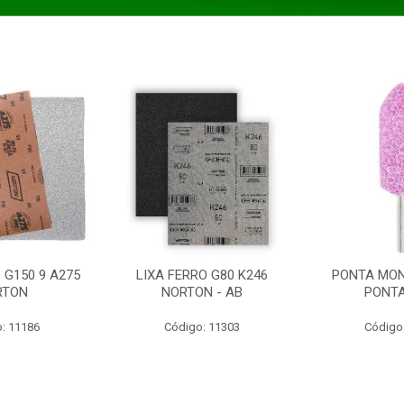
 G150 9 A275
LIXA FERRO G80 K246
PONTA MON
RTON
NORTON - AB
PONT
: 11186
Código: 11303
Código