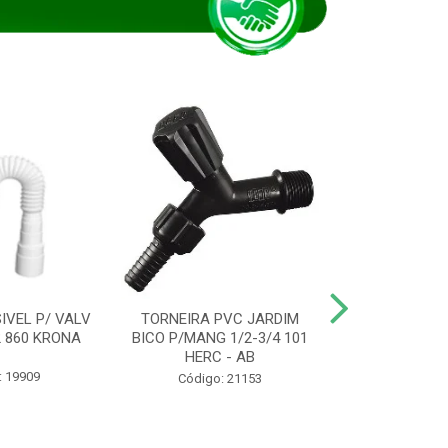
IVEL P/ VALV
TORNEIRA PVC JARDIM
TUBO ESG PR
/2 860 KRONA
BICO P/MANG 1/2-3/4 101
KRONA
HERC - AB
: 19909
Código:
Código: 21153