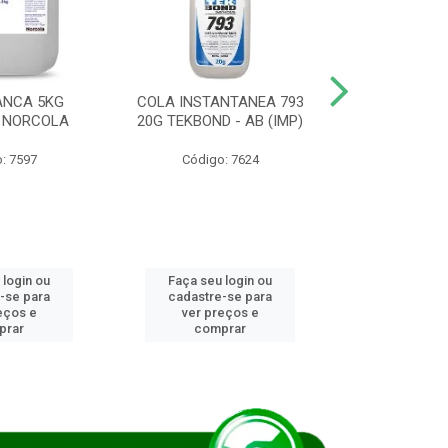
ANCA 5KG
COLA INSTANTANEA 793
COLA JUN
 NORCOLA
20G TEKBOND - AB (IMP)
DIESEL BI
: 7597
Código: 7624
Código
 login ou
Faça seu login ou
Faça seu 
-se para
cadastre-se para
cadastre
eços e
ver preços e
ver pr
prar
comprar
comp