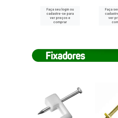
u login ou
Faça seu login ou
Faça seu
e-se para
cadastre-se para
cadastr
reços e
ver preços e
ver p
mprar
comprar
com