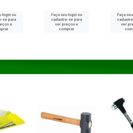
 login ou
Faça seu login ou
Faça seu
e-se para
cadastre-se para
cadastre
reços e
ver preços e
ver pr
prar
comprar
com