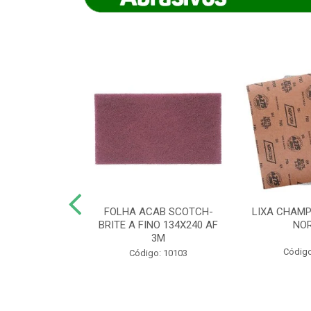
IAMANTADO
FOLHA ACAB SCOTCH-
LIXA CHAMP
NT SECO REFR
BRITE A FINO 134X240 AF
NO
TON - AB (...
3M
Código
o: 8880
Código: 10103