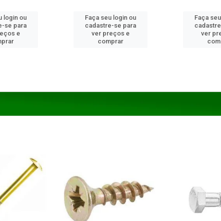
 login ou
Faça seu login ou
Faça seu
e-se para
cadastre-se para
cadastre
reços e
ver preços e
ver pr
prar
comprar
com