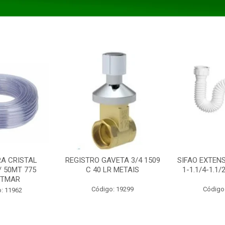
A CRISTAL
REGISTRO GAVETA 3/4 1509
SIFAO EXTENS
/ 50MT 775
C 40 LR METAIS
1-1.1/4-1.1
STMAR
Código: 19299
Código
: 11962