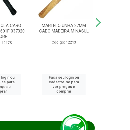
BOLA CABO
MARTELO UNHA 27MM
SERRA COP
8601F 037320
CABO MADEIRA MINASUL
FCH0196G
ORE
STAR
Código: 12213
: 12175
Código:
 login ou
Faça seu login ou
Faça seu 
-se para
cadastre-se para
cadastre
eços e
ver preços e
ver pr
prar
comprar
comp