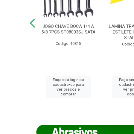
REIRO 8 CANTO
JOGO CHAVE BOCA 1/4 A
LAMINA TRA
DADO 170/8
5/8 7PCS ST08003SJ SATA
ESTILETE 
S (IMP)
STA
Código: 10815
o: 7746
Código
u login ou
Faça seu login ou
Faça seu
e-se para
cadastre-se para
cadastr
reços e
ver preços e
ver p
mprar
comprar
com