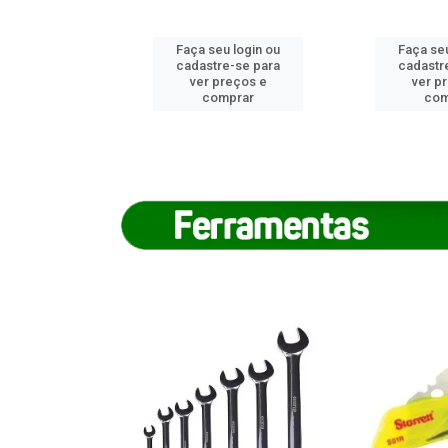
u login ou
Faça seu login ou
Faça seu
e-se para
cadastre-se para
cadastr
reços e
ver preços e
ver p
mprar
comprar
com