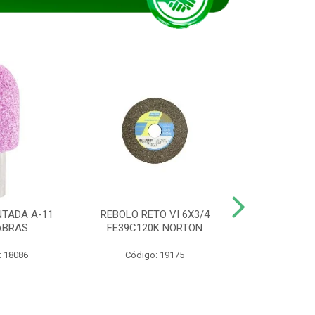
TADA A-11
REBOLO RETO VI 6X3/4
DISCO CORTE
ABRAS
FE39C120K NORTON
115BNA12 1
: 18086
Código: 19175
Código