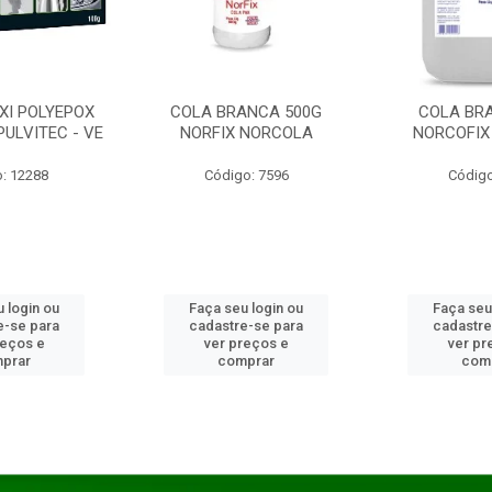
XI POLYEPOX
COLA BRANCA 500G
COLA BR
PULVITEC - VE
NORFIX NORCOLA
NORCOFIX
: 12288
Código: 7596
Código
 login ou
Faça seu login ou
Faça seu
e-se para
cadastre-se para
cadastre
reços e
ver preços e
ver pr
prar
comprar
com