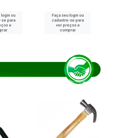
 login ou
Faça seu login ou
Faça seu 
-se para
cadastre-se para
cadastre
eços e
ver preços e
ver pr
prar
comprar
comp