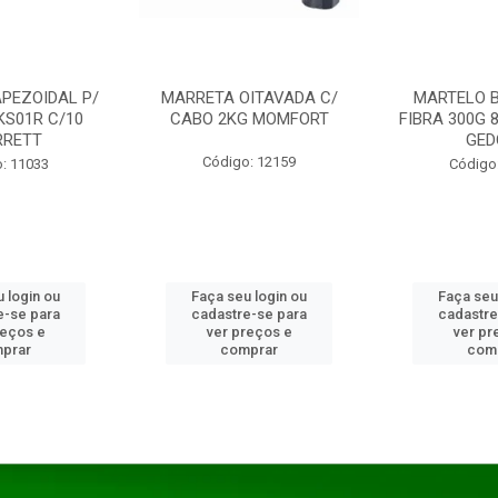
PEZOIDAL P/
MARRETA OITAVADA C/
MARTELO 
KS01R C/10
CABO 2KG MOMFORT
FIBRA 300G 
RRETT
GED
Código: 12159
: 11033
Código
 login ou
Faça seu login ou
Faça seu
e-se para
cadastre-se para
cadastre
reços e
ver preços e
ver pr
prar
comprar
com