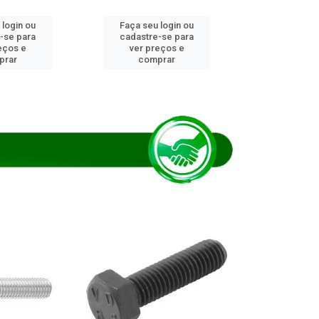
 login ou
Faça seu login ou
Faça seu 
-se para
cadastre-se para
cadastre
eços e
ver preços e
ver pr
prar
comprar
comp