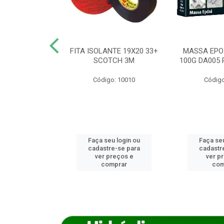
ANCA 1000G
FITA ISOLANTE 19X20 33+
MASSA EPO
X NORCOLA
SCOTCH 3M
100G DA005 
o: 7592
Código: 10010
Código
u login ou
Faça seu login ou
Faça seu
e-se para
cadastre-se para
cadastr
reços e
ver preços e
ver p
mprar
comprar
com