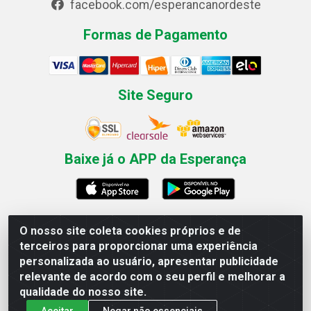
facebook.com/esperancanordeste
Formas de Pagamento
Site Seguro
Baixe já o APP da Esperança
O nosso site coleta cookies próprios e de
Esperança Nordeste - Rua Professor Caldas Filho, 291 -
terceiros para proporcionar uma experiência
Estância - Recife / PE CEP: 50771-335 - CNPJ
personalizada ao usuário, apresentar publicidade
03.666.136/0001-23
relevante de acordo com o seu perfil e melhorar a
qualidade do nosso site.
Aceitar
Negar não essenciais