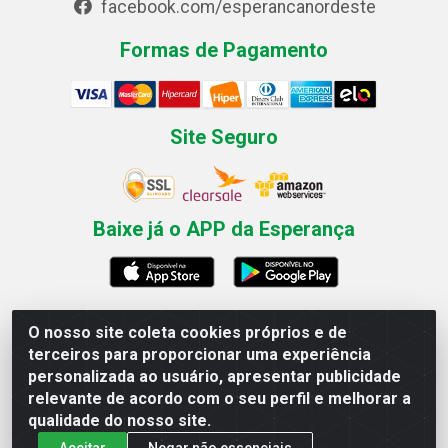
facebook.com/esperancanordeste
Formas de Pagamento
Site Seguro
Baixe já o APP da Esperança
O nosso site coleta cookies próprios e de
Esperança Nordeste - Rua Professor Caldas Filho, 291 -
terceiros para proporcionar uma experiência
Estância - Recife / PE CEP: 50771-335 - CNPJ
personalizada ao usuário, apresentar publicidade
03.666.136/0001-23
relevante de acordo com o seu perfil e melhorar a
qualidade do nosso site.
Aceitar
Negar não essenciais