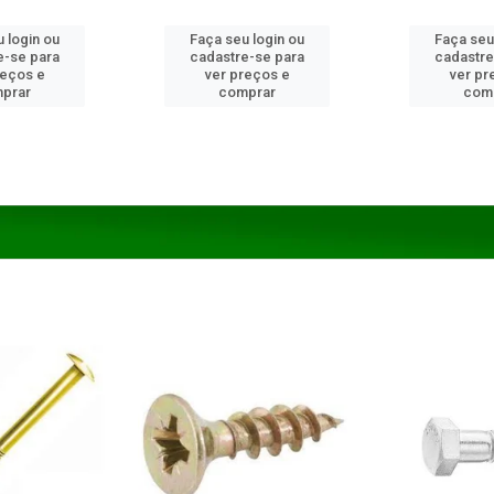
 login ou
Faça seu login ou
Faça seu
e-se para
cadastre-se para
cadastre
reços e
ver preços e
ver pr
prar
comprar
com