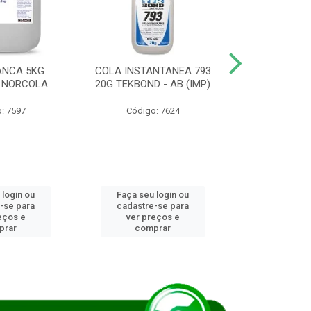
ANCA 5KG
COLA INSTANTANEA 793
COLA JUN
 NORCOLA
20G TEKBOND - AB (IMP)
DIESEL BI
: 7597
Código: 7624
Código
 login ou
Faça seu login ou
Faça seu 
-se para
cadastre-se para
cadastre
eços e
ver preços e
ver pr
prar
comprar
comp