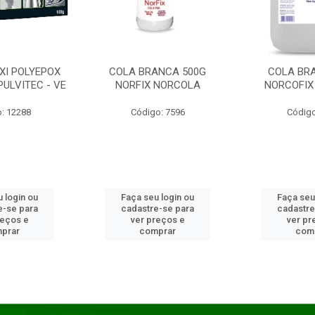
XI POLYEPOX
COLA BRANCA 500G
COLA BR
PULVITEC - VE
NORFIX NORCOLA
NORCOFIX
: 12288
Código: 7596
Código
 login ou
Faça seu login ou
Faça seu
e-se para
cadastre-se para
cadastre
reços e
ver preços e
ver pr
prar
comprar
com