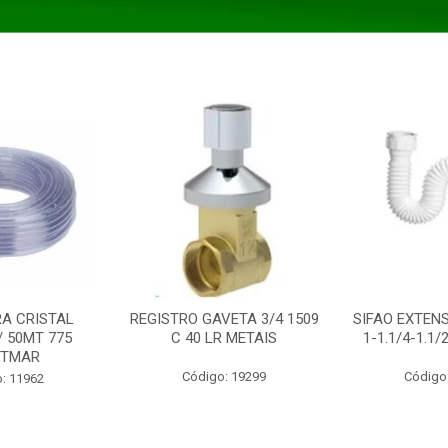
A CRISTAL
REGISTRO GAVETA 3/4 1509
SIFAO EXTENS
/ 50MT 775
C 40 LR METAIS
1-1.1/4-1.1
STMAR
Código: 19299
Código
: 11962