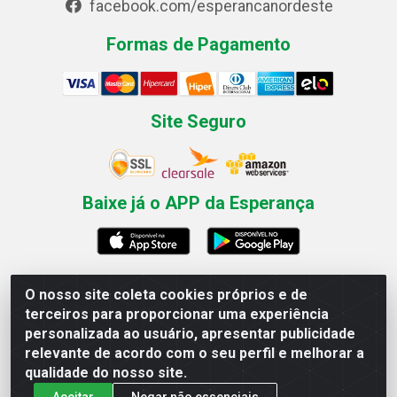
facebook.com/esperancanordeste
Formas de Pagamento
Site Seguro
Baixe já o APP da Esperança
O nosso site coleta cookies próprios e de
Esperança Nordeste - Rua Professor Caldas Filho, 291 -
terceiros para proporcionar uma experiência
Estância - Recife / PE CEP: 50771-335 - CNPJ
personalizada ao usuário, apresentar publicidade
03.666.136/0001-23
relevante de acordo com o seu perfil e melhorar a
qualidade do nosso site.
Aceitar
Negar não essenciais