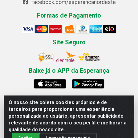
facebook.com/esperancanordeste
Formas de Pagamento
Site Seguro
Baixe já o APP da Esperança
O nosso site coleta cookies próprios e de
Esperança Nordeste - Rua Professor Caldas Filho, 291 -
terceiros para proporcionar uma experiência
Estância - Recife / PE CEP: 50771-335 - CNPJ
personalizada ao usuário, apresentar publicidade
03.666.136/0001-23
relevante de acordo com o seu perfil e melhorar a
qualidade do nosso site.
Aceitar
Negar não essenciais