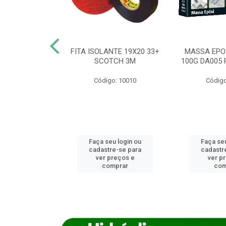
ANCA 1000G
FITA ISOLANTE 19X20 33+
MASSA EPO
X NORCOLA
SCOTCH 3M
100G DA005 
o: 7592
Código: 10010
Código
u login ou
Faça seu login ou
Faça seu
e-se para
cadastre-se para
cadastr
reços e
ver preços e
ver p
mprar
comprar
com