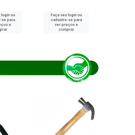
 login ou
Faça seu login ou
Faça seu 
-se para
cadastre-se para
cadastre
eços e
ver preços e
ver pr
prar
comprar
comp