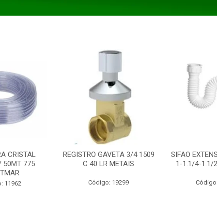
A CRISTAL
REGISTRO GAVETA 3/4 1509
SIFAO EXTENS
/ 50MT 775
C 40 LR METAIS
1-1.1/4-1.1
STMAR
Código: 19299
Código
: 11962