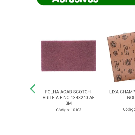
IAMANTADO
FOLHA ACAB SCOTCH-
LIXA CHAMP
NT SECO REFR
BRITE A FINO 134X240 AF
NO
TON - AB (...
3M
Código
o: 8880
Código: 10103