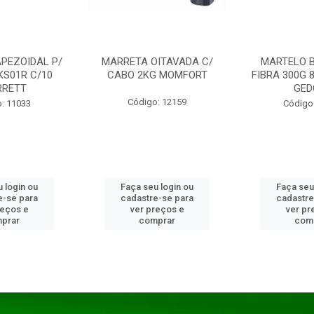
PEZOIDAL P/
MARRETA OITAVADA C/
MARTELO 
KS01R C/10
CABO 2KG MOMFORT
FIBRA 300G 
RRETT
GED
Código: 12159
: 11033
Código
 login ou
Faça seu login ou
Faça seu
e-se para
cadastre-se para
cadastre
reços e
ver preços e
ver pr
prar
comprar
com