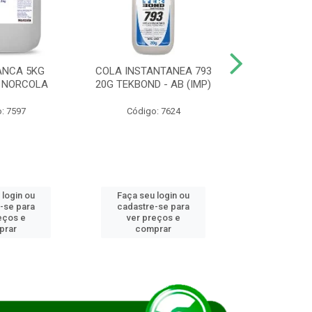
ANCA 5KG
COLA INSTANTANEA 793
COLA JUN
 NORCOLA
20G TEKBOND - AB (IMP)
DIESEL BI
: 7597
Código: 7624
Código
 login ou
Faça seu login ou
Faça seu 
-se para
cadastre-se para
cadastre
eços e
ver preços e
ver pr
prar
comprar
comp