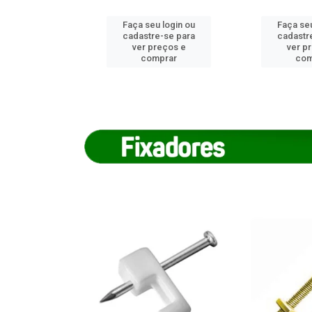
u login ou
Faça seu login ou
Faça seu
e-se para
cadastre-se para
cadastr
reços e
ver preços e
ver p
mprar
comprar
com