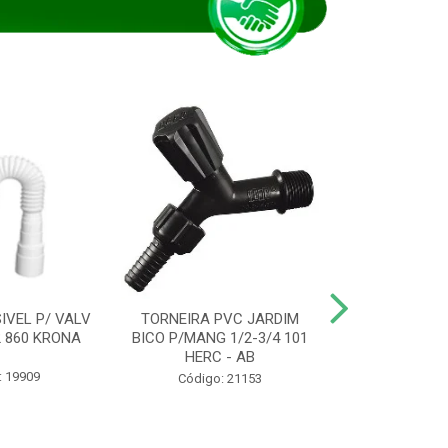
IVEL P/ VALV
TORNEIRA PVC JARDIM
TUBO ESG PR
/2 860 KRONA
BICO P/MANG 1/2-3/4 101
KRONA
HERC - AB
: 19909
Código:
Código: 21153