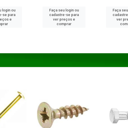
 login ou
Faça seu login ou
Faça seu
e-se para
cadastre-se para
cadastre
reços e
ver preços e
ver pr
prar
comprar
com