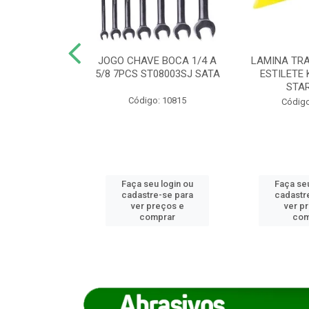
REIRO 8 CANTO
JOGO CHAVE BOCA 1/4 A
LAMINA TRA
DADO 170/8
5/8 7PCS ST08003SJ SATA
ESTILETE 
S (IMP)
STA
Código: 10815
o: 7746
Código
u login ou
Faça seu login ou
Faça seu
e-se para
cadastre-se para
cadastr
reços e
ver preços e
ver p
mprar
comprar
com