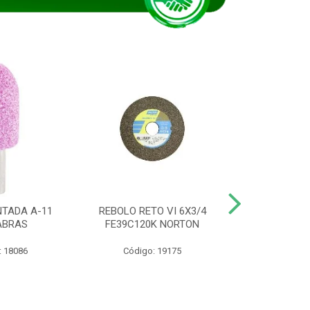
TADA A-11
REBOLO RETO VI 6X3/4
DISCO CORTE
ABRAS
FE39C120K NORTON
115BNA12 1
: 18086
Código: 19175
Código