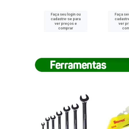
u login ou
Faça seu login ou
Faça seu
e-se para
cadastre-se para
cadastr
reços e
ver preços e
ver p
mprar
comprar
com