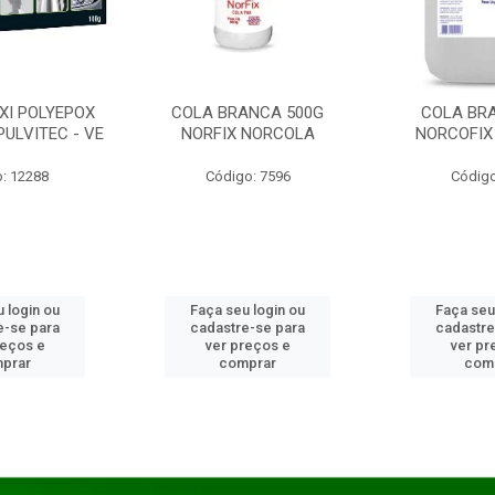
XI POLYEPOX
COLA BRANCA 500G
COLA BR
PULVITEC - VE
NORFIX NORCOLA
NORCOFIX
: 12288
Código: 7596
Código
 login ou
Faça seu login ou
Faça seu
e-se para
cadastre-se para
cadastre
reços e
ver preços e
ver pr
prar
comprar
com