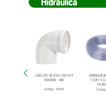
COTE FLEXIVEL
JOELHO 90 ESG 100 619
MANGUEIR
 743 KRONA
KRONA - AB
1/2X1.5 C
PLA
o: 9352
Código: 10659
Código