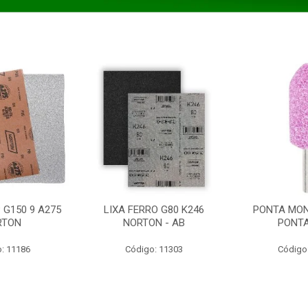
 G150 9 A275
LIXA FERRO G80 K246
PONTA MON
RTON
NORTON - AB
PONT
: 11186
Código: 11303
Código