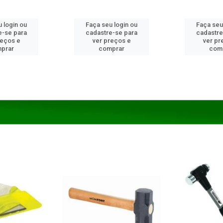
 login ou
Faça seu login ou
Faça seu
e-se para
cadastre-se para
cadastre
reços e
ver preços e
ver pr
prar
comprar
com