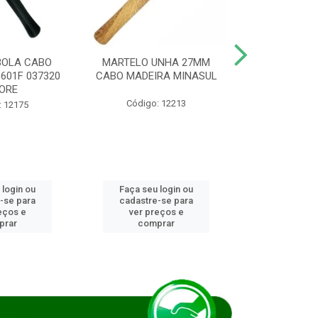
BOLA CABO
MARTELO UNHA 27MM
SERRA COP
8601F 037320
CABO MADEIRA MINASUL
FCH0196G
ORE
STAR
Código: 12213
: 12175
Código:
 login ou
Faça seu login ou
Faça seu 
-se para
cadastre-se para
cadastre
eços e
ver preços e
ver pr
prar
comprar
comp