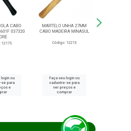
BOLA CABO
MARTELO UNHA 27MM
SERRA COP
8601F 037320
CABO MADEIRA MINASUL
FCH0196G
ORE
STAR
Código: 12213
: 12175
Código:
 login ou
Faça seu login ou
Faça seu 
-se para
cadastre-se para
cadastre
eços e
ver preços e
ver pr
prar
comprar
comp