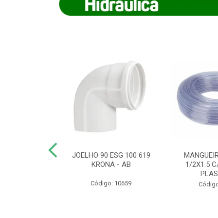
COTE FLEXIVEL
JOELHO 90 ESG 100 619
MANGUEIR
 743 KRONA
KRONA - AB
1/2X1.5 C
PLA
o: 9352
Código: 10659
Código