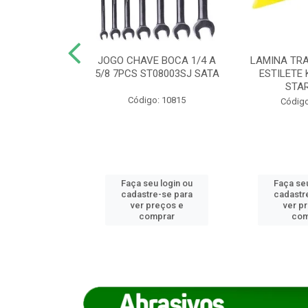
REIRO 8 CANTO
JOGO CHAVE BOCA 1/4 A
LAMINA TRA
DADO 170/8
5/8 7PCS ST08003SJ SATA
ESTILETE 
S (IMP)
STA
Código: 10815
o: 7746
Código
u login ou
Faça seu login ou
Faça seu
e-se para
cadastre-se para
cadastr
reços e
ver preços e
ver p
mprar
comprar
com