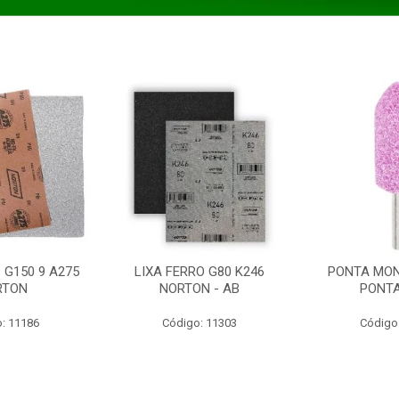
 G150 9 A275
LIXA FERRO G80 K246
PONTA MON
RTON
NORTON - AB
PONT
: 11186
Código: 11303
Código