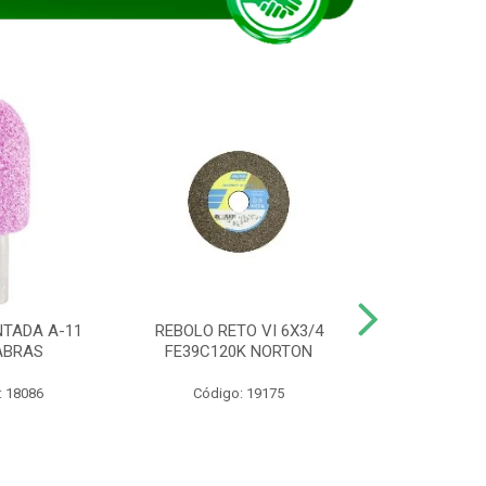
TADA A-11
REBOLO RETO VI 6X3/4
DISCO CORTE
ABRAS
FE39C120K NORTON
115BNA12 1
: 18086
Código: 19175
Código