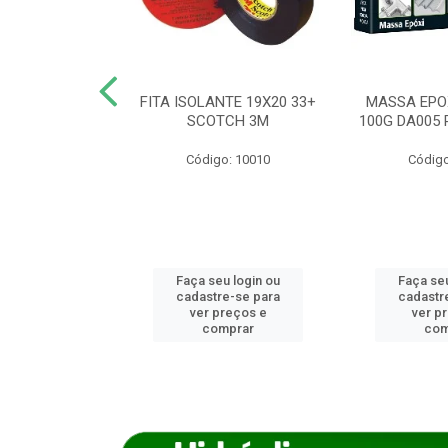
ANCA 1000G
FITA ISOLANTE 19X20 33+
MASSA EPO
X NORCOLA
SCOTCH 3M
100G DA005 
o: 7592
Código: 10010
Código
u login ou
Faça seu login ou
Faça seu
e-se para
cadastre-se para
cadastr
reços e
ver preços e
ver p
mprar
comprar
com