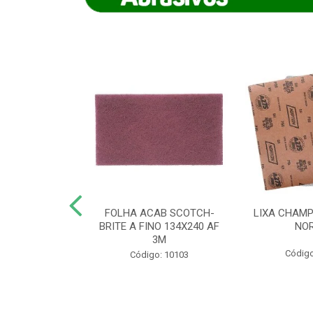
IAMANTADO
FOLHA ACAB SCOTCH-
LIXA CHAMP
NT SECO REFR
BRITE A FINO 134X240 AF
NO
TON - AB (...
3M
Código
o: 8880
Código: 10103