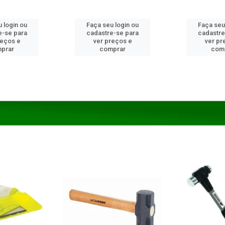
 login ou
Faça seu login ou
Faça seu
e-se para
cadastre-se para
cadastre
reços e
ver preços e
ver pr
prar
comprar
com