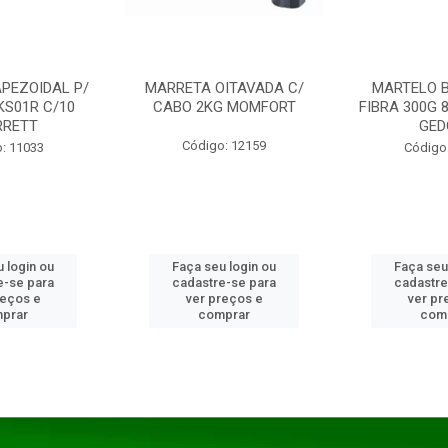
PEZOIDAL P/
MARRETA OITAVADA C/
MARTELO 
KS01R C/10
CABO 2KG MOMFORT
FIBRA 300G 
RRETT
GED
Código: 12159
: 11033
Código
 login ou
Faça seu login ou
Faça seu
e-se para
cadastre-se para
cadastre
reços e
ver preços e
ver pr
prar
comprar
com