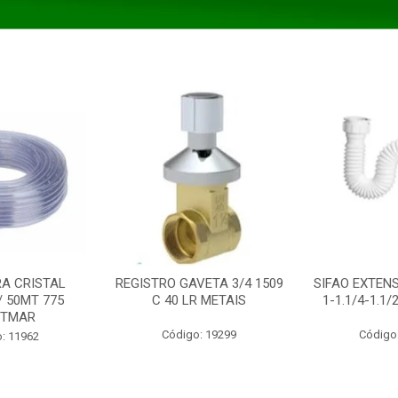
A CRISTAL
REGISTRO GAVETA 3/4 1509
SIFAO EXTENS
/ 50MT 775
C 40 LR METAIS
1-1.1/4-1.1
STMAR
Código: 19299
Código
: 11962