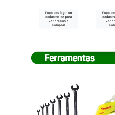
u login ou
Faça seu login ou
Faça seu
e-se para
cadastre-se para
cadastr
reços e
ver preços e
ver p
mprar
comprar
com