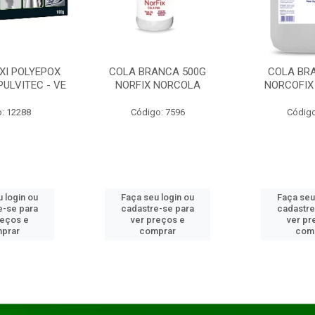
XI POLYEPOX
COLA BRANCA 500G
COLA BR
PULVITEC - VE
NORFIX NORCOLA
NORCOFIX
: 12288
Código: 7596
Código
 login ou
Faça seu login ou
Faça seu
e-se para
cadastre-se para
cadastre
reços e
ver preços e
ver pr
prar
comprar
com