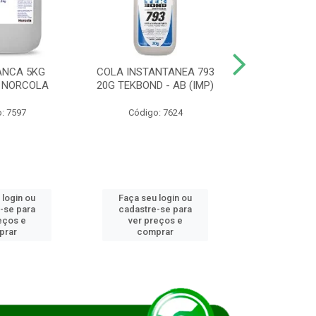
ANCA 5KG
COLA INSTANTANEA 793
COLA JUN
 NORCOLA
20G TEKBOND - AB (IMP)
DIESEL BI
: 7597
Código: 7624
Código
 login ou
Faça seu login ou
Faça seu 
-se para
cadastre-se para
cadastre
eços e
ver preços e
ver pr
prar
comprar
comp