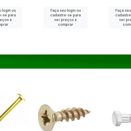
 login ou
Faça seu login ou
Faça seu
e-se para
cadastre-se para
cadastre
reços e
ver preços e
ver pr
prar
comprar
com