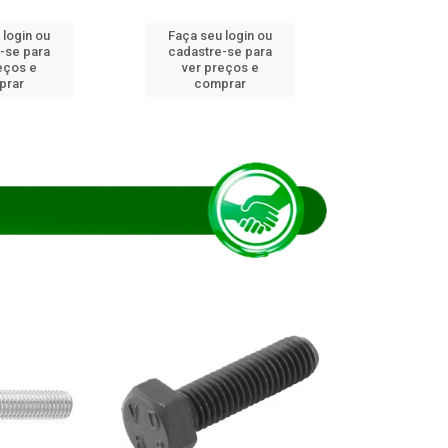
 login ou
Faça seu login ou
Faça seu 
-se para
cadastre-se para
cadastre
eços e
ver preços e
ver pr
prar
comprar
comp