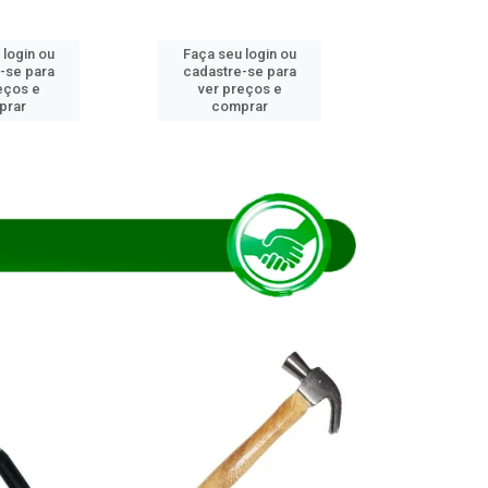
 login ou
Faça seu login ou
Faça seu 
-se para
cadastre-se para
cadastre
eços e
ver preços e
ver pr
prar
comprar
comp