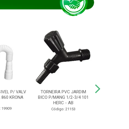
IVEL P/ VALV
TORNEIRA PVC JARDIM
TUBO ESG PR
/2 860 KRONA
BICO P/MANG 1/2-3/4 101
KRONA
HERC - AB
: 19909
Código:
Código: 21153