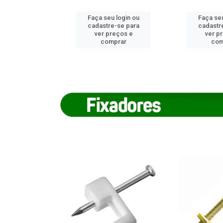
u login ou
Faça seu login ou
Faça seu
e-se para
cadastre-se para
cadastr
reços e
ver preços e
ver p
mprar
comprar
com