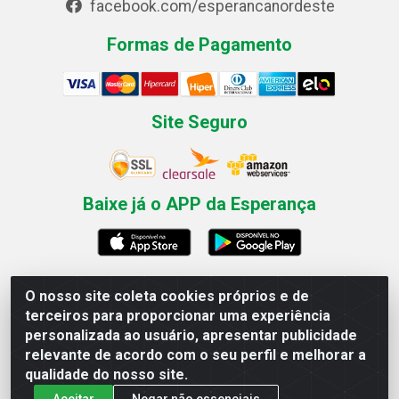
facebook.com/esperancanordeste
Formas de Pagamento
Site Seguro
Baixe já o APP da Esperança
O nosso site coleta cookies próprios e de
Esperança Nordeste - Rua Professor Caldas Filho, 291 -
terceiros para proporcionar uma experiência
Estância - Recife / PE CEP: 50771-335 - CNPJ
personalizada ao usuário, apresentar publicidade
03.666.136/0001-23
relevante de acordo com o seu perfil e melhorar a
qualidade do nosso site.
Aceitar
Negar não essenciais