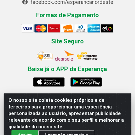
facebook.com/esperancanordeste
Formas de Pagamento
Site Seguro
Baixe já o APP da Esperança
O nosso site coleta cookies próprios e de
Esperança Nordeste - Rua Professor Caldas Filho, 291 -
terceiros para proporcionar uma experiência
Estância - Recife / PE CEP: 50771-335 - CNPJ
personalizada ao usuário, apresentar publicidade
03.666.136/0001-23
relevante de acordo com o seu perfil e melhorar a
qualidade do nosso site.
Aceitar
Negar não essenciais