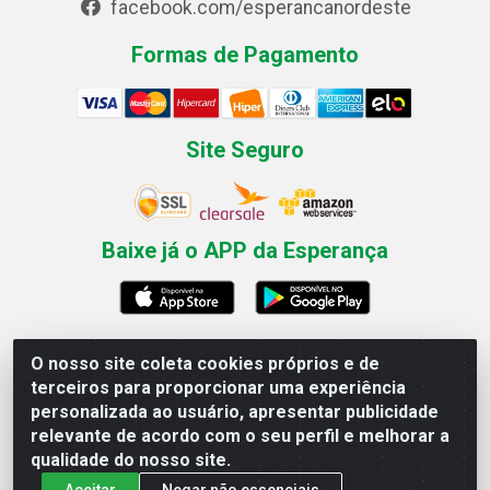
facebook.com/esperancanordeste
Formas de Pagamento
Site Seguro
Baixe já o APP da Esperança
O nosso site coleta cookies próprios e de
Esperança Nordeste - Rua Professor Caldas Filho, 291 -
terceiros para proporcionar uma experiência
Estância - Recife / PE CEP: 50771-335 - CNPJ
personalizada ao usuário, apresentar publicidade
03.666.136/0001-23
relevante de acordo com o seu perfil e melhorar a
qualidade do nosso site.
Aceitar
Negar não essenciais