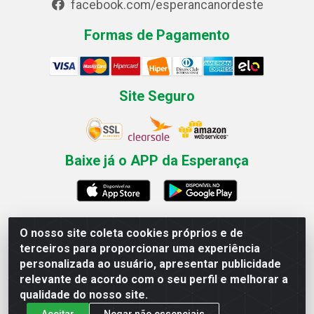
facebook.com/esperancanordeste
Formas de Pagamento
Site Seguro
Baixe já o APP da Esperança
O nosso site coleta cookies próprios e de
Esperança Nordeste - Rua Professor Caldas Filho, 291 -
terceiros para proporcionar uma experiência
Estância - Recife / PE CEP: 50771-335 - CNPJ
personalizada ao usuário, apresentar publicidade
03.666.136/0001-23
relevante de acordo com o seu perfil e melhorar a
qualidade do nosso site.
Aceitar
Negar não essenciais