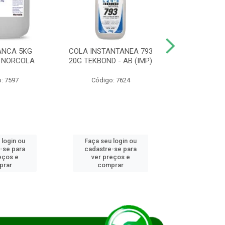
ANCA 5KG
COLA INSTANTANEA 793
COLA JUN
 NORCOLA
20G TEKBOND - AB (IMP)
DIESEL BI
: 7597
Código: 7624
Código
 login ou
Faça seu login ou
Faça seu 
-se para
cadastre-se para
cadastre
eços e
ver preços e
ver pr
prar
comprar
comp