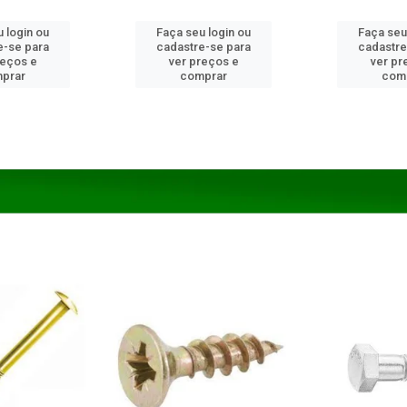
 login ou
Faça seu login ou
Faça seu
e-se para
cadastre-se para
cadastre
reços e
ver preços e
ver pr
prar
comprar
com