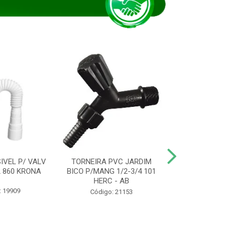
IVEL P/ VALV
TORNEIRA PVC JARDIM
TUBO ESG PR
/2 860 KRONA
BICO P/MANG 1/2-3/4 101
KRONA
HERC - AB
: 19909
Código:
Código: 21153