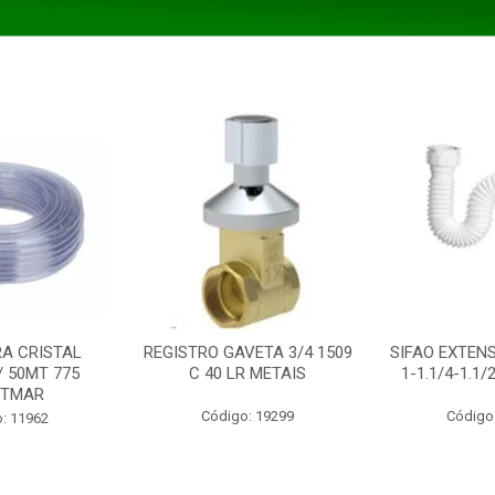
A CRISTAL
REGISTRO GAVETA 3/4 1509
SIFAO EXTENS
/ 50MT 775
C 40 LR METAIS
1-1.1/4-1.1
STMAR
Código: 19299
Código
: 11962