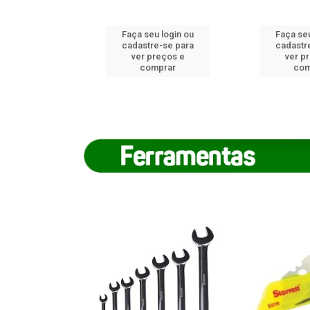
u login ou
Faça seu login ou
Faça seu
e-se para
cadastre-se para
cadastr
reços e
ver preços e
ver p
mprar
comprar
com