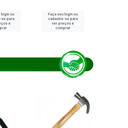
 login ou
Faça seu login ou
Faça seu 
-se para
cadastre-se para
cadastre
eços e
ver preços e
ver pr
prar
comprar
comp