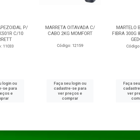
PEZOIDAL P/
MARRETA OITAVADA C/
MARTELO 
KS01R C/10
CABO 2KG MOMFORT
FIBRA 300G 
RRETT
GED
Código: 12159
: 11033
Código
 login ou
Faça seu login ou
Faça seu
e-se para
cadastre-se para
cadastre
reços e
ver preços e
ver pr
prar
comprar
com