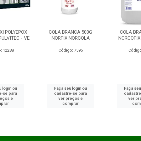
XI POLYEPOX
COLA BRANCA 500G
COLA BR
PULVITEC - VE
NORFIX NORCOLA
NORCOFIX
: 12288
Código: 7596
Código
 login ou
Faça seu login ou
Faça seu
e-se para
cadastre-se para
cadastre
reços e
ver preços e
ver pr
prar
comprar
com