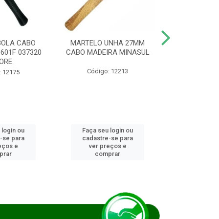
BOLA CABO
MARTELO UNHA 27MM
SERRA COP
8601F 037320
CABO MADEIRA MINASUL
FCH0196G
ORE
STAR
Código: 12213
: 12175
Código:
 login ou
Faça seu login ou
Faça seu 
-se para
cadastre-se para
cadastre
eços e
ver preços e
ver pr
prar
comprar
comp