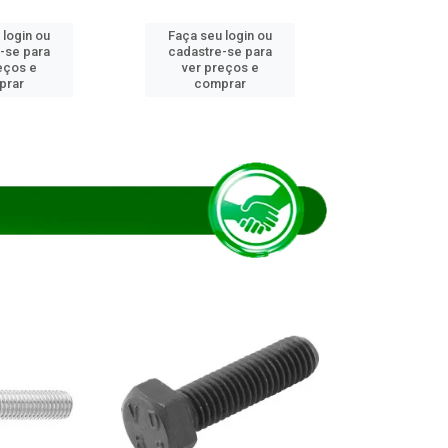
 login ou
Faça seu login ou
Faça seu 
-se para
cadastre-se para
cadastre
eços e
ver preços e
ver pr
prar
comprar
comp