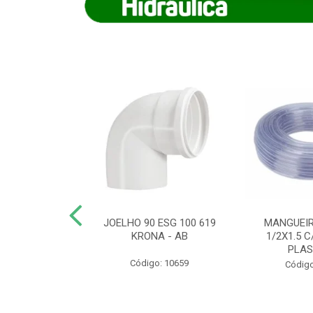
COTE FLEXIVEL
JOELHO 90 ESG 100 619
MANGUEIR
 743 KRONA
KRONA - AB
1/2X1.5 C
PLA
o: 9352
Código: 10659
Código