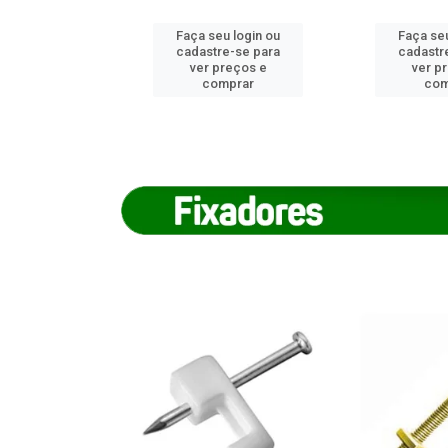
u login ou
Faça seu login ou
Faça seu
e-se para
cadastre-se para
cadastr
reços e
ver preços e
ver p
mprar
comprar
com