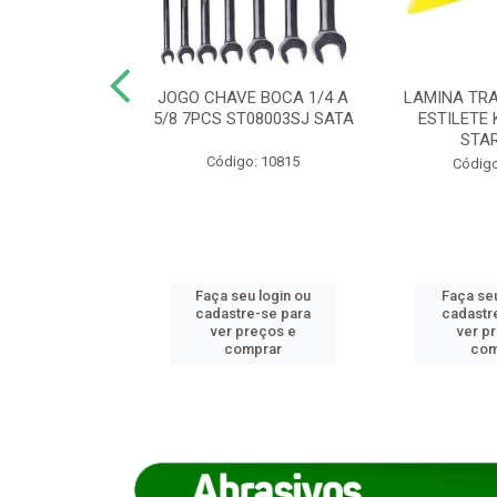
REIRO 8 CANTO
JOGO CHAVE BOCA 1/4 A
LAMINA TRA
DADO 170/8
5/8 7PCS ST08003SJ SATA
ESTILETE 
S (IMP)
STA
Código: 10815
o: 7746
Código
u login ou
Faça seu login ou
Faça seu
e-se para
cadastre-se para
cadastr
reços e
ver preços e
ver p
mprar
comprar
com