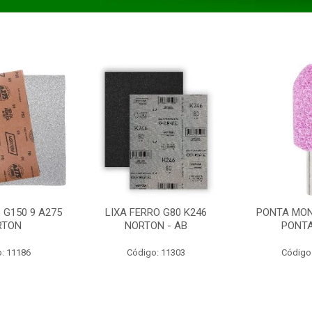
 G150 9 A275
LIXA FERRO G80 K246
PONTA MON
RTON
NORTON - AB
PONT
: 11186
Código: 11303
Código