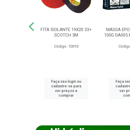
ANCA 1000G
FITA ISOLANTE 19X20 33+
MASSA EPO
X NORCOLA
SCOTCH 3M
100G DA005 
o: 7592
Código: 10010
Código
u login ou
Faça seu login ou
Faça seu
e-se para
cadastre-se para
cadastr
reços e
ver preços e
ver p
mprar
comprar
com