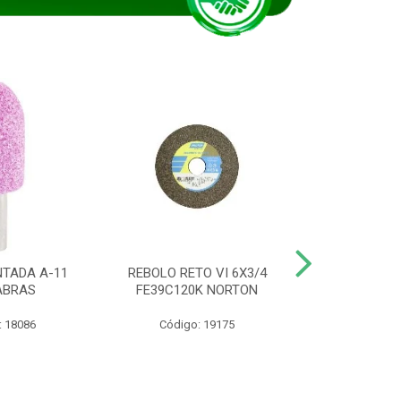
TADA A-11
REBOLO RETO VI 6X3/4
DISCO CORTE
ABRAS
FE39C120K NORTON
115BNA12 1
: 18086
Código: 19175
Código