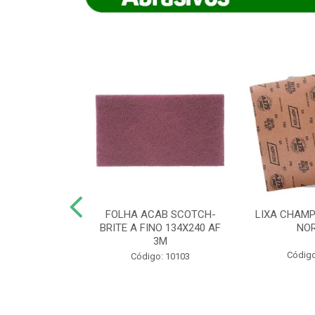
IAMANTADO
FOLHA ACAB SCOTCH-
LIXA CHAMP
NT SECO REFR
BRITE A FINO 134X240 AF
NO
TON - AB (...
3M
Código
o: 8880
Código: 10103