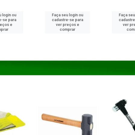
 login ou
Faça seu login ou
Faça seu
e-se para
cadastre-se para
cadastre
reços e
ver preços e
ver pr
prar
comprar
com