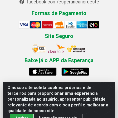
facebook.com/esperancanordeste
Formas de Pagamento
Site Seguro
Baixe já o APP da Esperança
O nosso site coleta cookies próprios e de
Esperança Nordeste - Rua Professor Caldas Filho, 291 -
terceiros para proporcionar uma experiência
Estância - Recife / PE CEP: 50771-335 - CNPJ
personalizada ao usuário, apresentar publicidade
03.666.136/0001-23
relevante de acordo com o seu perfil e melhorar a
qualidade do nosso site.
Aceitar
Negar não essenciais