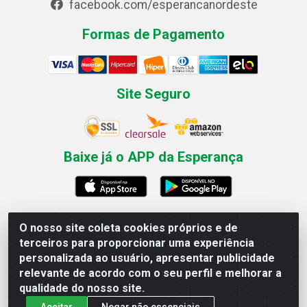
facebook.com/esperancanordeste
Formas de Pagamento
Site Seguro
Baixe já o APP da Esperança
O nosso site coleta cookies próprios e de
Esperança Nordeste - Rua Professor Caldas Filho, 291 -
terceiros para proporcionar uma experiência
Estância - Recife / PE CEP: 50771-335 - CNPJ
personalizada ao usuário, apresentar publicidade
03.666.136/0001-23
relevante de acordo com o seu perfil e melhorar a
qualidade do nosso site.
Aceitar
Negar não essenciais