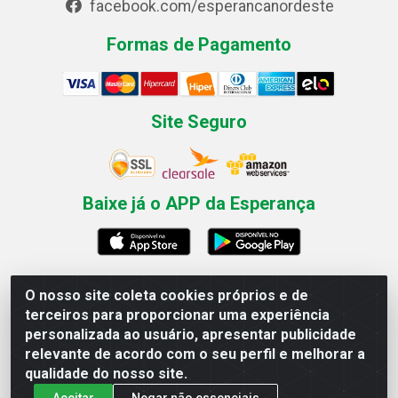
facebook.com/esperancanordeste
Formas de Pagamento
Site Seguro
Baixe já o APP da Esperança
O nosso site coleta cookies próprios e de
Esperança Nordeste - Rua Professor Caldas Filho, 291 -
terceiros para proporcionar uma experiência
Estância - Recife / PE CEP: 50771-335 - CNPJ
personalizada ao usuário, apresentar publicidade
03.666.136/0001-23
relevante de acordo com o seu perfil e melhorar a
qualidade do nosso site.
Aceitar
Negar não essenciais