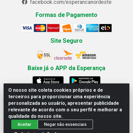
facebook.com/esperancanordeste
Formas de Pagamento
Site Seguro
Baixe já o APP da Esperança
O nosso site coleta cookies próprios e de
terceiros para proporcionar uma experiência
Esperança Nordeste - Rua Professor Caldas Filho, 291 -
personalizada ao usuário, apresentar publicidade
Estância - Recife / PE CEP: 50771-335 - CNPJ
relevante de acordo com o seu perfil e melhorar a
03.666.136/0001-23
qualidade do nosso site.
Aceitar
Negar não essenciais