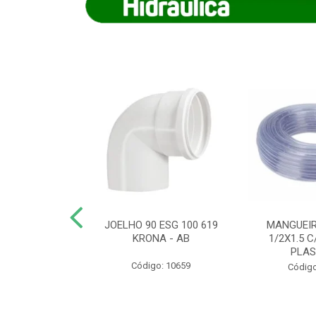
COTE FLEXIVEL
JOELHO 90 ESG 100 619
MANGUEIR
 743 KRONA
KRONA - AB
1/2X1.5 C
PLA
o: 9352
Código: 10659
Código