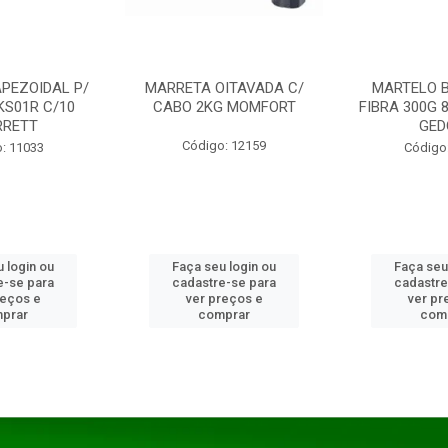
PEZOIDAL P/
MARRETA OITAVADA C/
MARTELO 
KS01R C/10
CABO 2KG MOMFORT
FIBRA 300G 
RRETT
GED
Código: 12159
: 11033
Código
 login ou
Faça seu login ou
Faça seu
e-se para
cadastre-se para
cadastre
reços e
ver preços e
ver pr
prar
comprar
com