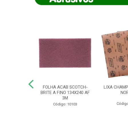
IAMANTADO
FOLHA ACAB SCOTCH-
LIXA CHAMP
NT SECO REFR
BRITE A FINO 134X240 AF
NO
TON - AB (...
3M
Código
o: 8880
Código: 10103