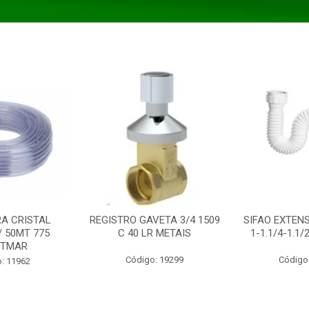
A CRISTAL
REGISTRO GAVETA 3/4 1509
SIFAO EXTENS
/ 50MT 775
C 40 LR METAIS
1-1.1/4-1.1
STMAR
Código: 19299
Código
: 11962