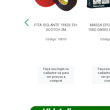
ANCA 1000G
FITA ISOLANTE 19X20 33+
MASSA EPO
X NORCOLA
SCOTCH 3M
100G DA005 
o: 7592
Código: 10010
Código
u login ou
Faça seu login ou
Faça seu
e-se para
cadastre-se para
cadastr
reços e
ver preços e
ver p
mprar
comprar
com