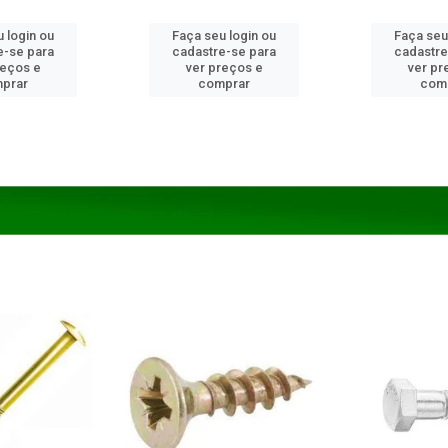
 login ou
Faça seu login ou
Faça seu
e-se para
cadastre-se para
cadastre
reços e
ver preços e
ver pr
prar
comprar
com