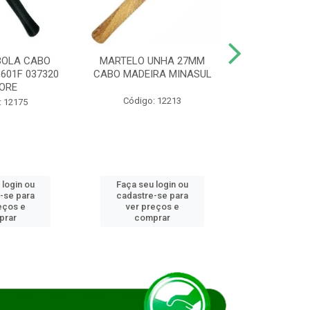
BOLA CABO
MARTELO UNHA 27MM
SERRA COP
8601F 037320
CABO MADEIRA MINASUL
FCH0196G
ORE
STAR
Código: 12213
: 12175
Código:
 login ou
Faça seu login ou
Faça seu 
-se para
cadastre-se para
cadastre
eços e
ver preços e
ver pr
prar
comprar
comp