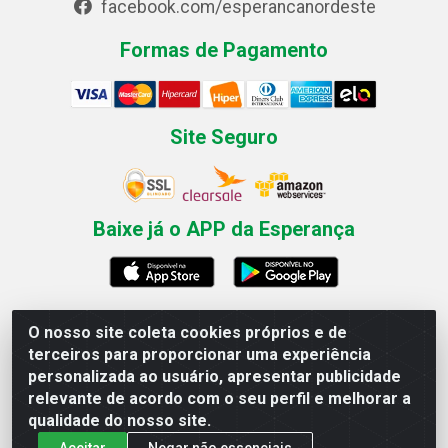
facebook.com/esperancanordeste
Formas de Pagamento
Site Seguro
Baixe já o APP da Esperança
O nosso site coleta cookies próprios e de
Esperança Nordeste - Rua Professor Caldas Filho, 291 -
terceiros para proporcionar uma experiência
Estância - Recife / PE CEP: 50771-335 - CNPJ
personalizada ao usuário, apresentar publicidade
03.666.136/0001-23
relevante de acordo com o seu perfil e melhorar a
qualidade do nosso site.
Aceitar
Negar não essenciais