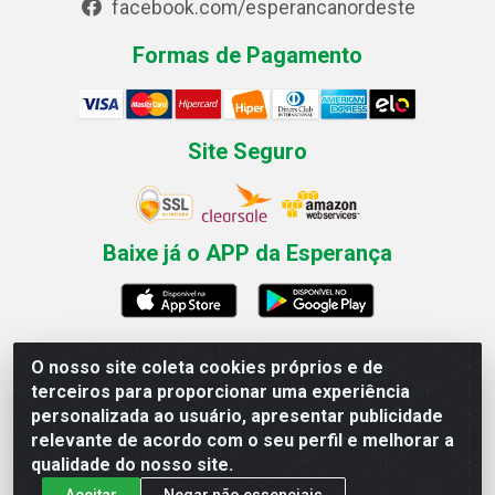
facebook.com/esperancanordeste
Formas de Pagamento
Site Seguro
Baixe já o APP da Esperança
O nosso site coleta cookies próprios e de
Esperança Nordeste - Rua Professor Caldas Filho, 291 -
terceiros para proporcionar uma experiência
Estância - Recife / PE CEP: 50771-335 - CNPJ
personalizada ao usuário, apresentar publicidade
03.666.136/0001-23
relevante de acordo com o seu perfil e melhorar a
qualidade do nosso site.
Aceitar
Negar não essenciais