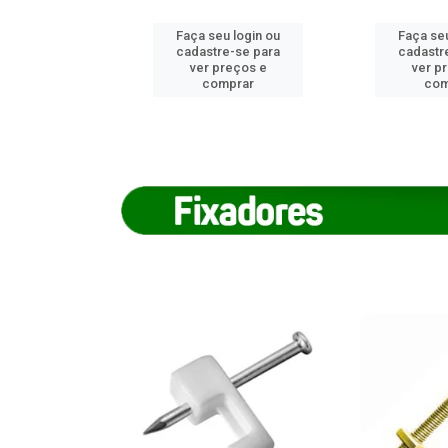
u login ou
Faça seu login ou
Faça seu
e-se para
cadastre-se para
cadastr
reços e
ver preços e
ver p
mprar
comprar
com