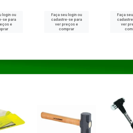
 login ou
Faça seu login ou
Faça seu
e-se para
cadastre-se para
cadastre
reços e
ver preços e
ver pr
prar
comprar
com