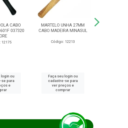
BOLA CABO
MARTELO UNHA 27MM
SERRA COP
8601F 037320
CABO MADEIRA MINASUL
FCH0196G
ORE
STAR
Código: 12213
: 12175
Código:
 login ou
Faça seu login ou
Faça seu 
-se para
cadastre-se para
cadastre
eços e
ver preços e
ver pr
prar
comprar
comp