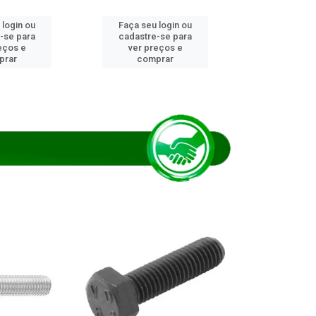
 login ou
Faça seu login ou
Faça seu 
-se para
cadastre-se para
cadastre
eços e
ver preços e
ver pr
prar
comprar
comp