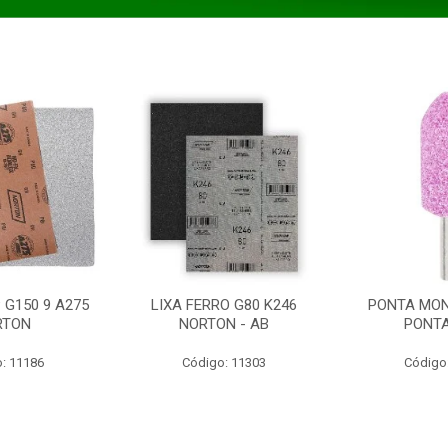
 G150 9 A275
LIXA FERRO G80 K246
PONTA MON
RTON
NORTON - AB
PONT
: 11186
Código: 11303
Código