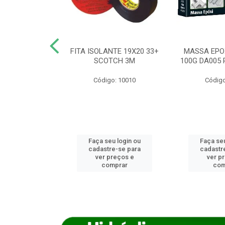
ANCA 1000G
FITA ISOLANTE 19X20 33+
MASSA EPO
X NORCOLA
SCOTCH 3M
100G DA005 
o: 7592
Código: 10010
Código
u login ou
Faça seu login ou
Faça seu
e-se para
cadastre-se para
cadastr
reços e
ver preços e
ver p
mprar
comprar
com