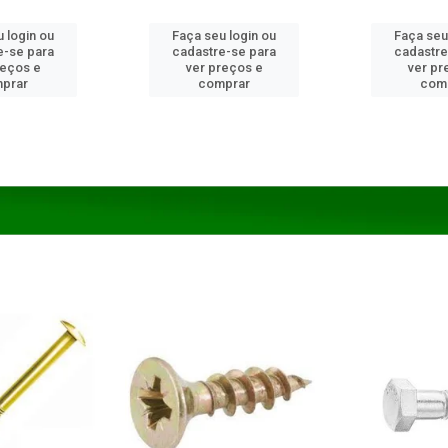
 login ou
Faça seu login ou
Faça seu
e-se para
cadastre-se para
cadastre
reços e
ver preços e
ver pr
prar
comprar
com