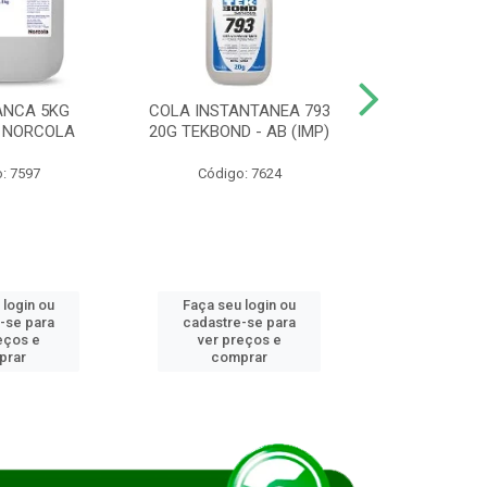
ANCA 5KG
COLA INSTANTANEA 793
COLA JUN
 NORCOLA
20G TEKBOND - AB (IMP)
DIESEL BI
: 7597
Código: 7624
Código
 login ou
Faça seu login ou
Faça seu 
-se para
cadastre-se para
cadastre
eços e
ver preços e
ver pr
prar
comprar
comp