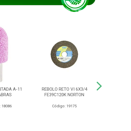
TADA A-11
REBOLO RETO VI 6X3/4
DISCO CORTE
ABRAS
FE39C120K NORTON
115BNA12 1
: 18086
Código: 19175
Código