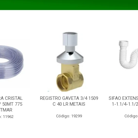
A CRISTAL
REGISTRO GAVETA 3/4 1509
SIFAO EXTENS
/ 50MT 775
C 40 LR METAIS
1-1.1/4-1.1
STMAR
Código: 19299
Código
: 11962