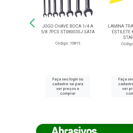
REIRO 8 CANTO
JOGO CHAVE BOCA 1/4 A
LAMINA TRA
DADO 170/8
5/8 7PCS ST08003SJ SATA
ESTILETE 
S (IMP)
STA
Código: 10815
o: 7746
Código
u login ou
Faça seu login ou
Faça seu
e-se para
cadastre-se para
cadastr
reços e
ver preços e
ver p
mprar
comprar
com