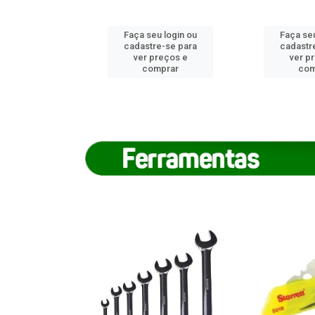
u login ou
Faça seu login ou
Faça seu
e-se para
cadastre-se para
cadastr
reços e
ver preços e
ver p
mprar
comprar
com