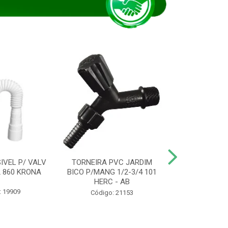
IVEL P/ VALV
TORNEIRA PVC JARDIM
TUBO ESG PR
/2 860 KRONA
BICO P/MANG 1/2-3/4 101
KRONA
HERC - AB
: 19909
Código:
Código: 21153