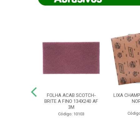
IAMANTADO
FOLHA ACAB SCOTCH-
LIXA CHAMP
NT SECO REFR
BRITE A FINO 134X240 AF
NO
TON - AB (...
3M
Código
o: 8880
Código: 10103