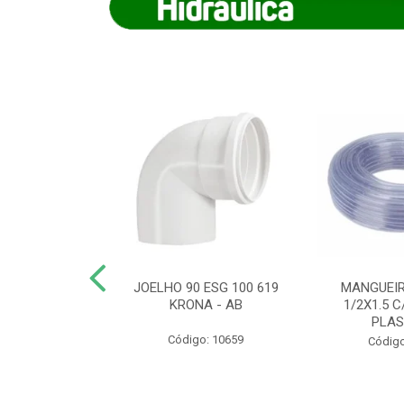
COTE FLEXIVEL
JOELHO 90 ESG 100 619
MANGUEIR
 743 KRONA
KRONA - AB
1/2X1.5 C
PLA
o: 9352
Código: 10659
Código