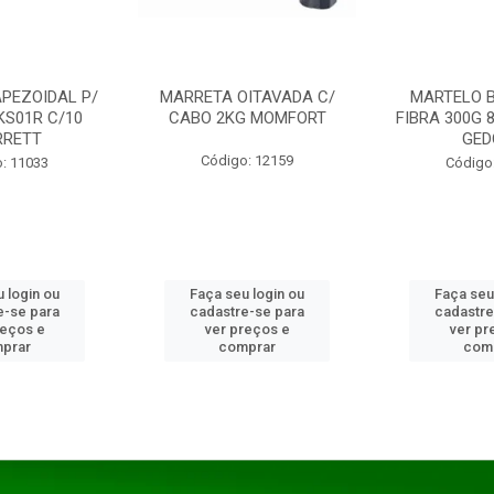
PEZOIDAL P/
MARRETA OITAVADA C/
MARTELO 
KS01R C/10
CABO 2KG MOMFORT
FIBRA 300G 
RRETT
GED
Código: 12159
: 11033
Código
 login ou
Faça seu login ou
Faça seu
e-se para
cadastre-se para
cadastre
reços e
ver preços e
ver pr
prar
comprar
com