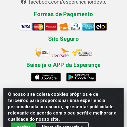
facebook.com/esperancanordeste
Formas de Pagamento
Site Seguro
Baixe já o APP da Esperança
O nosso site coleta cookies próprios e de
Esperança Nordeste - Rua Professor Caldas Filho, 291 -
terceiros para proporcionar uma experiência
Estância - Recife / PE CEP: 50771-335 - CNPJ
personalizada ao usuário, apresentar publicidade
03.666.136/0001-23
relevante de acordo com o seu perfil e melhorar a
qualidade do nosso site.
Aceitar
Negar não essenciais