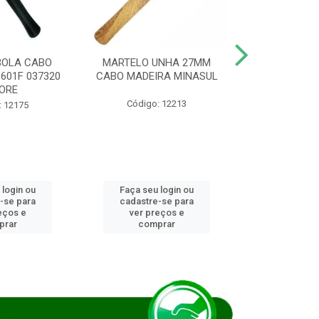
BOLA CABO
MARTELO UNHA 27MM
SERRA COP
8601F 037320
CABO MADEIRA MINASUL
FCH0196G
ORE
STAR
Código: 12213
: 12175
Código:
 login ou
Faça seu login ou
Faça seu 
-se para
cadastre-se para
cadastre
eços e
ver preços e
ver pr
prar
comprar
comp