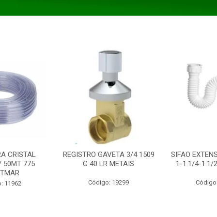
A CRISTAL
REGISTRO GAVETA 3/4 1509
SIFAO EXTENS
/ 50MT 775
C 40 LR METAIS
1-1.1/4-1.1
STMAR
Código: 19299
Código
: 11962