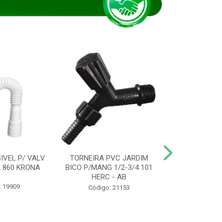
IVEL P/ VALV
TORNEIRA PVC JARDIM
TUBO ESG PR
/2 860 KRONA
BICO P/MANG 1/2-3/4 101
KRONA
HERC - AB
: 19909
Código:
Código: 21153