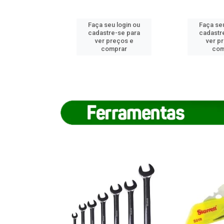
u login ou
Faça seu login ou
Faça seu
e-se para
cadastre-se para
cadastr
reços e
ver preços e
ver p
mprar
comprar
com