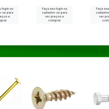
 login ou
Faça seu login ou
Faça seu
e-se para
cadastre-se para
cadastre
reços e
ver preços e
ver pr
prar
comprar
com