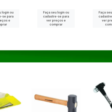
 login ou
Faça seu login ou
Faça seu
e-se para
cadastre-se para
cadastre
reços e
ver preços e
ver pr
prar
comprar
com