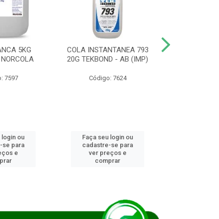
ANCA 5KG
COLA INSTANTANEA 793
COLA JUN
 NORCOLA
20G TEKBOND - AB (IMP)
DIESEL BI
: 7597
Código: 7624
Código
 login ou
Faça seu login ou
Faça seu 
-se para
cadastre-se para
cadastre
eços e
ver preços e
ver pr
prar
comprar
comp