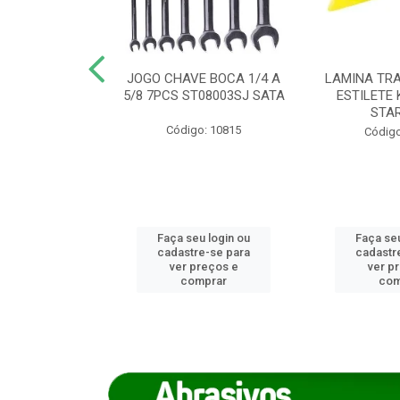
REIRO 8 CANTO
JOGO CHAVE BOCA 1/4 A
LAMINA TRA
DADO 170/8
5/8 7PCS ST08003SJ SATA
ESTILETE 
S (IMP)
STA
Código: 10815
o: 7746
Código
u login ou
Faça seu login ou
Faça seu
e-se para
cadastre-se para
cadastr
reços e
ver preços e
ver p
mprar
comprar
com