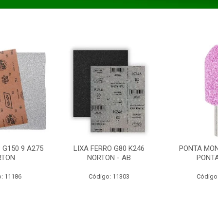
 G150 9 A275
LIXA FERRO G80 K246
PONTA MON
RTON
NORTON - AB
PONT
: 11186
Código: 11303
Código