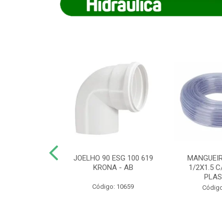
COTE FLEXIVEL
JOELHO 90 ESG 100 619
MANGUEIR
 743 KRONA
KRONA - AB
1/2X1.5 C
PLA
o: 9352
Código: 10659
Código