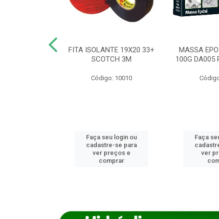
ANCA 1000G
FITA ISOLANTE 19X20 33+
MASSA EPO
X NORCOLA
SCOTCH 3M
100G DA005 
o: 7592
Código: 10010
Código
u login ou
Faça seu login ou
Faça seu
e-se para
cadastre-se para
cadastr
reços e
ver preços e
ver p
mprar
comprar
com