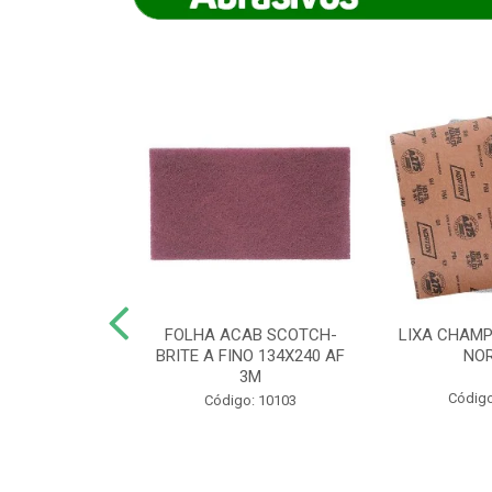
IAMANTADO
FOLHA ACAB SCOTCH-
LIXA CHAMP
NT SECO REFR
BRITE A FINO 134X240 AF
NO
TON - AB (...
3M
Código
o: 8880
Código: 10103