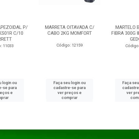
PEZOIDAL P/
MARRETA OITAVADA C/
MARTELO 
KS01R C/10
CABO 2KG MOMFORT
FIBRA 300G 
RRETT
GED
Código: 12159
: 11033
Código
 login ou
Faça seu login ou
Faça seu
e-se para
cadastre-se para
cadastre
reços e
ver preços e
ver pr
prar
comprar
com