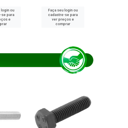
 login ou
Faça seu login ou
Faça seu 
-se para
cadastre-se para
cadastre
eços e
ver preços e
ver pr
prar
comprar
comp