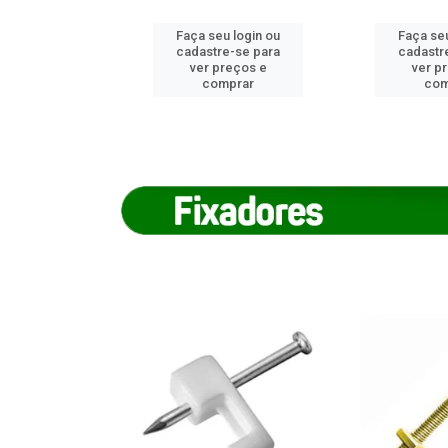
u login ou
Faça seu login ou
Faça seu
e-se para
cadastre-se para
cadastr
reços e
ver preços e
ver p
mprar
comprar
com