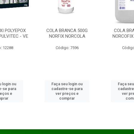
XI POLYEPOX
COLA BRANCA 500G
COLA BR
PULVITEC - VE
NORFIX NORCOLA
NORCOFIX
: 12288
Código: 7596
Código
 login ou
Faça seu login ou
Faça seu
e-se para
cadastre-se para
cadastre
reços e
ver preços e
ver pr
prar
comprar
com