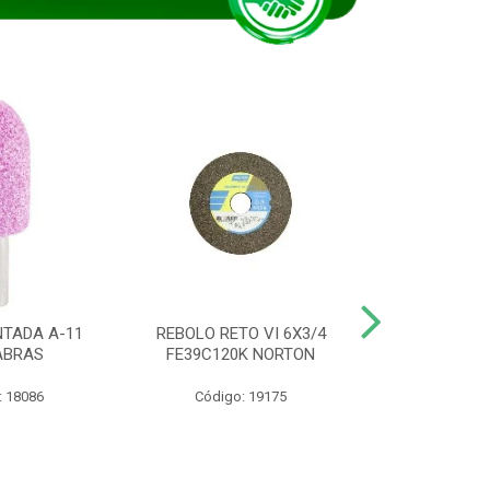
TADA A-11
REBOLO RETO VI 6X3/4
DISCO CORTE
ABRAS
FE39C120K NORTON
115BNA12 1
: 18086
Código: 19175
Código