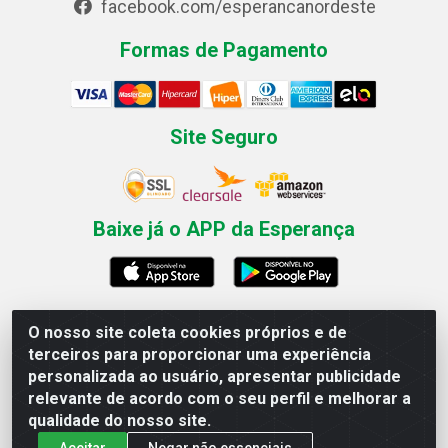
facebook.com/esperancanordeste
Formas de Pagamento
Site Seguro
Baixe já o APP da Esperança
O nosso site coleta cookies próprios e de
Esperança Nordeste - Rua Professor Caldas Filho, 291 -
terceiros para proporcionar uma experiência
Estância - Recife / PE CEP: 50771-335 - CNPJ
personalizada ao usuário, apresentar publicidade
03.666.136/0001-23
relevante de acordo com o seu perfil e melhorar a
qualidade do nosso site.
Aceitar
Negar não essenciais