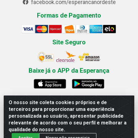
facebook.com/esperancanordeste
Formas de Pagamento
Site Seguro
Baixe já o APP da Esperança
O nosso site coleta cookies próprios e de
Esperança Nordeste - Rua Professor Caldas Filho, 291 -
terceiros para proporcionar uma experiência
Estância - Recife / PE CEP: 50771-335 - CNPJ
personalizada ao usuário, apresentar publicidade
03.666.136/0001-23
relevante de acordo com o seu perfil e melhorar a
qualidade do nosso site.
Aceitar
Negar não essenciais