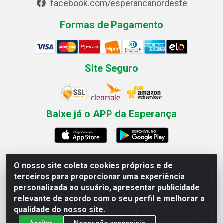
facebook.com/esperancanordeste
Formas de Pagamento
Site Seguro
Baixe já o APP da Esperança
O nosso site coleta cookies próprios e de
Esperança Nordeste - Rua Professor Caldas Filho, 291 -
terceiros para proporcionar uma experiência
Estância - Recife / PE CEP: 50771-335 - CNPJ
personalizada ao usuário, apresentar publicidade
03.666.136/0001-23
relevante de acordo com o seu perfil e melhorar a
qualidade do nosso site.
Aceitar
Negar não essenciais