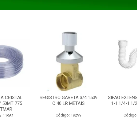
A CRISTAL
REGISTRO GAVETA 3/4 1509
SIFAO EXTENS
/ 50MT 775
C 40 LR METAIS
1-1.1/4-1.1
STMAR
Código: 19299
Código
: 11962