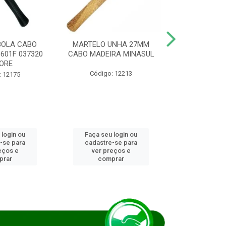
BOLA CABO
MARTELO UNHA 27MM
SERRA COP
8601F 037320
CABO MADEIRA MINASUL
FCH0196G
ORE
STAR
Código: 12213
: 12175
Código:
 login ou
Faça seu login ou
Faça seu 
-se para
cadastre-se para
cadastre
eços e
ver preços e
ver pr
prar
comprar
comp