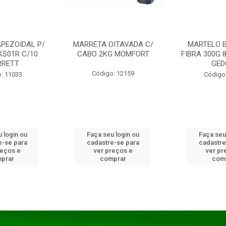
PEZOIDAL P/
MARRETA OITAVADA C/
MARTELO 
KS01R C/10
CABO 2KG MOMFORT
FIBRA 300G 
RRETT
GED
Código: 12159
: 11033
Código
 login ou
Faça seu login ou
Faça seu
e-se para
cadastre-se para
cadastre
reços e
ver preços e
ver pr
prar
comprar
com