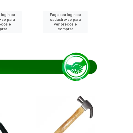
 login ou
Faça seu login ou
Faça seu 
-se para
cadastre-se para
cadastre
eços e
ver preços e
ver pr
prar
comprar
comp