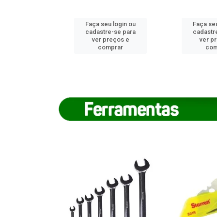
u login ou
Faça seu login ou
Faça seu
e-se para
cadastre-se para
cadastr
reços e
ver preços e
ver p
mprar
comprar
com