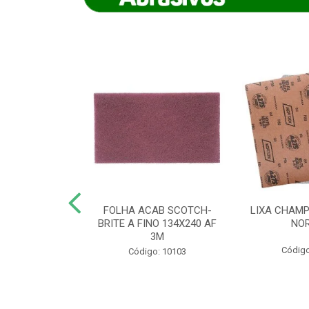
IAMANTADO
FOLHA ACAB SCOTCH-
LIXA CHAMP
NT SECO REFR
BRITE A FINO 134X240 AF
NO
TON - AB (...
3M
Código
o: 8880
Código: 10103