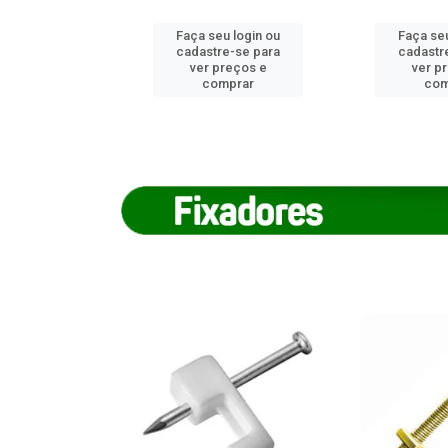
u login ou
Faça seu login ou
Faça seu
e-se para
cadastre-se para
cadastr
reços e
ver preços e
ver p
mprar
comprar
com