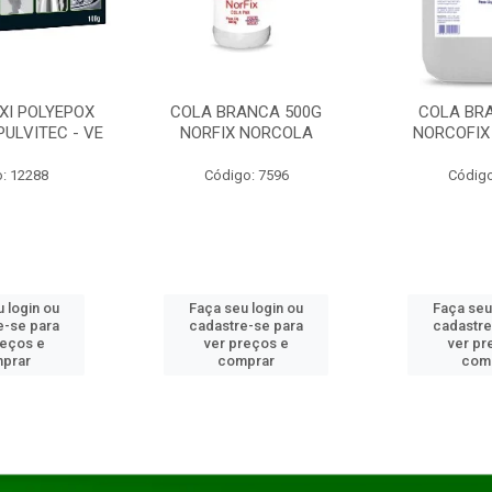
XI POLYEPOX
COLA BRANCA 500G
COLA BR
PULVITEC - VE
NORFIX NORCOLA
NORCOFIX
: 12288
Código: 7596
Código
 login ou
Faça seu login ou
Faça seu
e-se para
cadastre-se para
cadastre
reços e
ver preços e
ver pr
prar
comprar
com