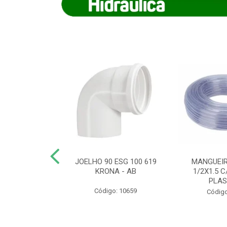
COTE FLEXIVEL
JOELHO 90 ESG 100 619
MANGUEIR
 743 KRONA
KRONA - AB
1/2X1.5 C
PLA
o: 9352
Código: 10659
Código