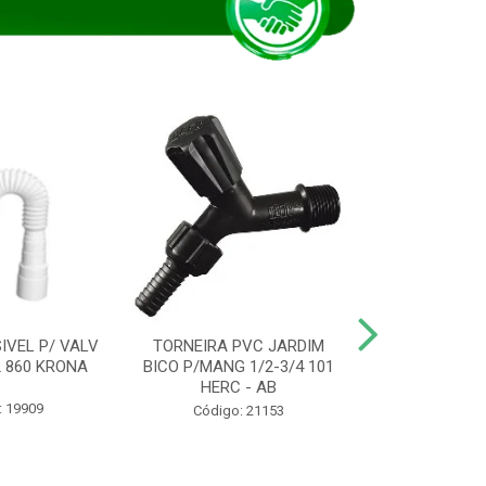
IVEL P/ VALV
TORNEIRA PVC JARDIM
TUBO ESG PR
/2 860 KRONA
BICO P/MANG 1/2-3/4 101
KRONA
HERC - AB
: 19909
Código:
Código: 21153