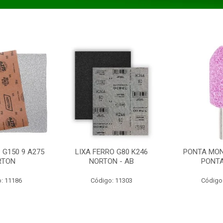
 G150 9 A275
LIXA FERRO G80 K246
PONTA MON
RTON
NORTON - AB
PONT
: 11186
Código: 11303
Código