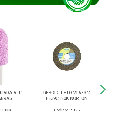
TADA A-11
REBOLO RETO VI 6X3/4
DISCO CORTE
ABRAS
FE39C120K NORTON
115BNA12 1
: 18086
Código: 19175
Código