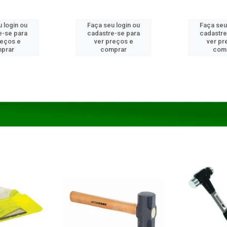
 login ou
Faça seu login ou
Faça seu
e-se para
cadastre-se para
cadastre
reços e
ver preços e
ver pr
prar
comprar
com