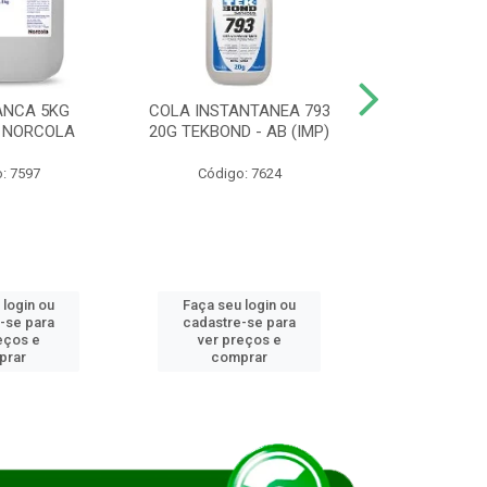
ANCA 5KG
COLA INSTANTANEA 793
COLA JUN
 NORCOLA
20G TEKBOND - AB (IMP)
DIESEL BI
: 7597
Código: 7624
Código
 login ou
Faça seu login ou
Faça seu 
-se para
cadastre-se para
cadastre
eços e
ver preços e
ver pr
prar
comprar
comp