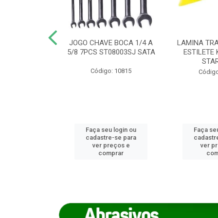
REIRO 8 CANTO
JOGO CHAVE BOCA 1/4 A
LAMINA TRA
DADO 170/8
5/8 7PCS ST08003SJ SATA
ESTILETE 
S (IMP)
STA
Código: 10815
o: 7746
Código
u login ou
Faça seu login ou
Faça seu
e-se para
cadastre-se para
cadastr
reços e
ver preços e
ver p
mprar
comprar
com