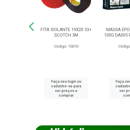
ANCA 1000G
FITA ISOLANTE 19X20 33+
MASSA EPO
X NORCOLA
SCOTCH 3M
100G DA005 
o: 7592
Código: 10010
Código
u login ou
Faça seu login ou
Faça seu
e-se para
cadastre-se para
cadastr
reços e
ver preços e
ver p
mprar
comprar
com