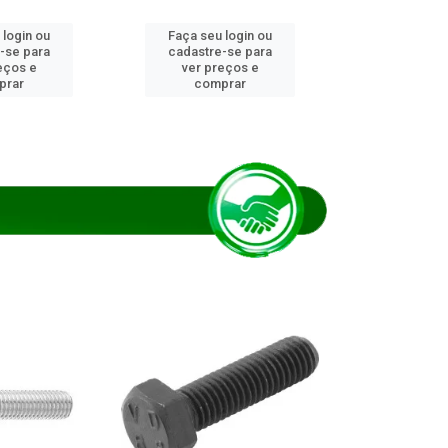
 login ou
Faça seu login ou
Faça seu 
-se para
cadastre-se para
cadastre
eços e
ver preços e
ver pr
prar
comprar
comp