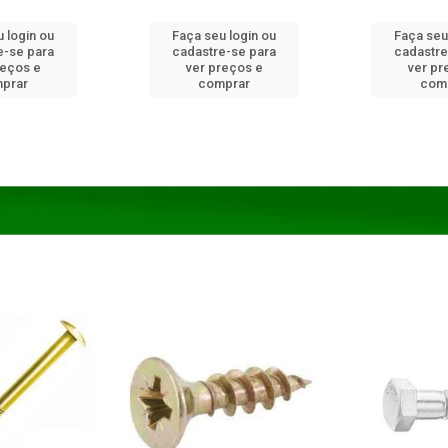
 login ou
Faça seu login ou
Faça seu
e-se para
cadastre-se para
cadastre
reços e
ver preços e
ver pr
prar
comprar
com