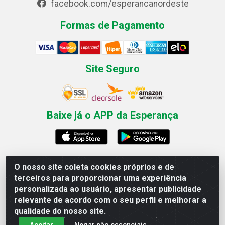
facebook.com/esperancanordeste
Formas de Pagamento
Site Seguro
Baixe já o APP da Esperança
O nosso site coleta cookies próprios e de
Esperança Nordeste - Rua Professor Caldas Filho, 291 -
terceiros para proporcionar uma experiência
Estância - Recife / PE CEP: 50771-335 - CNPJ
personalizada ao usuário, apresentar publicidade
03.666.136/0001-23
relevante de acordo com o seu perfil e melhorar a
qualidade do nosso site.
Aceitar
Negar não essenciais