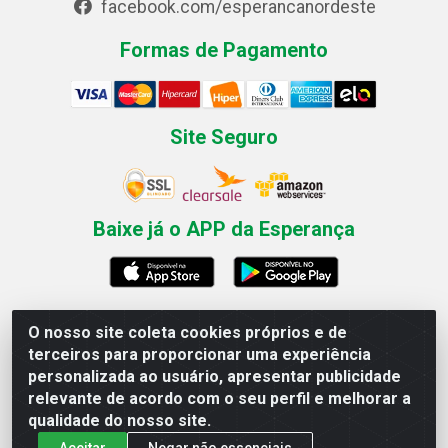
facebook.com/esperancanordeste
Formas de Pagamento
Site Seguro
Baixe já o APP da Esperança
O nosso site coleta cookies próprios e de
Esperança Nordeste - Rua Professor Caldas Filho, 291 -
terceiros para proporcionar uma experiência
Estância - Recife / PE CEP: 50771-335 - CNPJ
personalizada ao usuário, apresentar publicidade
03.666.136/0001-23
relevante de acordo com o seu perfil e melhorar a
qualidade do nosso site.
Aceitar
Negar não essenciais