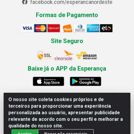
facebook.com/esperancanordeste
Formas de Pagamento
Site Seguro
Baixe já o APP da Esperança
O nosso site coleta cookies próprios e de
Esperança Nordeste - Rua Professor Caldas Filho, 291 -
terceiros para proporcionar uma experiência
Estância - Recife / PE CEP: 50771-335 - CNPJ
personalizada ao usuário, apresentar publicidade
03.666.136/0001-23
relevante de acordo com o seu perfil e melhorar a
qualidade do nosso site.
Aceitar
Negar não essenciais