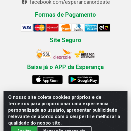
facebook.com/esperancanordeste
Formas de Pagamento
Site Seguro
Baixe já o APP da Esperança
O nosso site coleta cookies próprios e de
Esperança Nordeste - Rua Professor Caldas Filho, 291 -
terceiros para proporcionar uma experiência
Estância - Recife / PE CEP: 50771-335 - CNPJ
personalizada ao usuário, apresentar publicidade
03.666.136/0001-23
relevante de acordo com o seu perfil e melhorar a
qualidade do nosso site.
Aceitar
Negar não essenciais