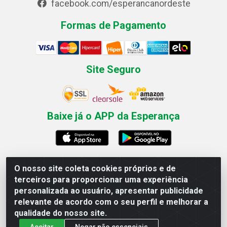
facebook.com/esperancanordeste
Formas de Pagamento
Site Seguro
Baixe já o APP da Esperança
O nosso site coleta cookies próprios e de
Esperança Nordeste - Rua Professor Caldas Filho, 291 -
terceiros para proporcionar uma experiência
Estância - Recife / PE CEP: 50771-335 - CNPJ
personalizada ao usuário, apresentar publicidade
03.666.136/0001-23
relevante de acordo com o seu perfil e melhorar a
qualidade do nosso site.
Aceitar
Negar não essenciais